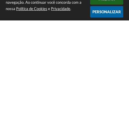
navegação. Ao continuar você concorda com a
nossa
Política de Cookies
e
Privacidade
.
PERSONALIZAR
Aldir Blanc 2026 se inscreva!
11 de Maio de 2026
1586 Visualizações