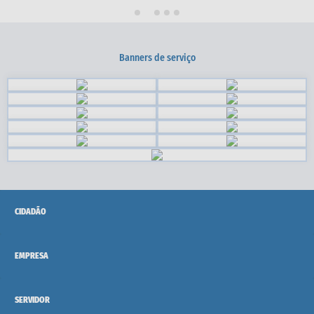
Administração
A Nossa Cidade
Banners de serviço
Galeria de Fotos
Obras
Turismo
Notícias
Carta de Serviços
Arquivos para Download
CIDADÃO
Audiências Públicas
EMPRESA
Ouvidoria
Contratos
SERVIDOR