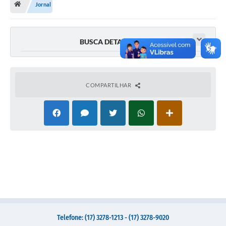
Jornal
Administração
A Nossa Cidade
BUSCA DETALHADA
Galeria de Fotos
Obras
COMPARTILHAR
Turismo
Notícias
Carta de Serviços
Arquivos para Download
Audiências Públicas
Ouvidoria
Contratos
Telefone: (17) 3278-1213 - (17) 3278-9020