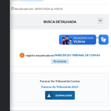
Administração
Atualizado em: 28/05/2026 às 10h54
A Nossa Cidade
BUSCA DETALHADA
Galeria de Fotos
Obras
DADOS ABERTOS
Turismo
Notícias
registro encontrado em
PARECER DO TRIBUNAL DE CONTAS
1
FILTRAR
Carta de Serviços
Arquivos para Download
Parecer Do Tribunal de Contas
Audiências Públicas
Parecer do Tribunal de 2023
Ouvidoria
DOWNLOADS
Contratos