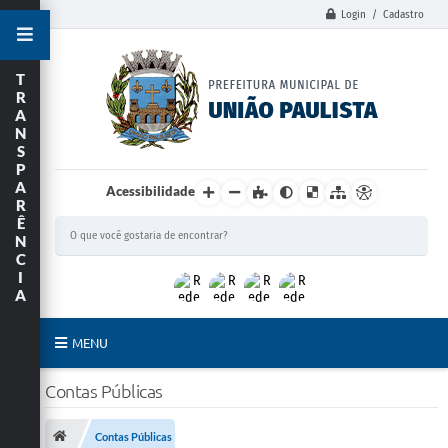
Login / Cadastro
T
R
A
N
S
P
A
Acessibilidade
R
Ê
N
C
I
A
MENU
Principal
Contas Públicas
União Paulista
Contas Públicas