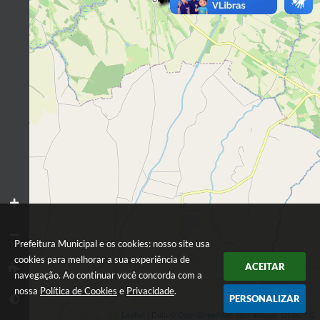
Prefeitura Municipal e os cookies: nosso site usa
cookies para melhorar a sua experiência de
ACEITAR
navegação. Ao continuar você concorda com a
nossa
Política de Cookies
e
Privacidade
.
PERSONALIZAR
Leaflet
| Data ©
OpenStreetMap
contributors,
ODbL 1.0.