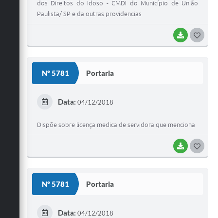
dos Direitos do Idoso - CMDI do Município de União
Paulista/ SP e da outras providencias
BAIXAR
G
O
S
Nº 5781
Portaria
T
E
Data:
04/12/2018
I
Dispõe sobre licença medica de servidora que menciona
BAIXAR
G
O
S
Nº 5781
Portaria
T
E
Data:
04/12/2018