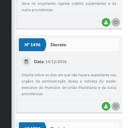
Abre no orçamento vigente crédito suplementar e da
outra providencias
BAIXAR
G
O
S
Nº 1496
Decreto
T
E
Data:
14/12/2018
I
Dispõe sobre os dias em que não havera expediente nos
orgãos da administração direta e indireta do poder
executivo do município de União Paulista/sp e da outra
providencias
BAIXAR
G
O
S