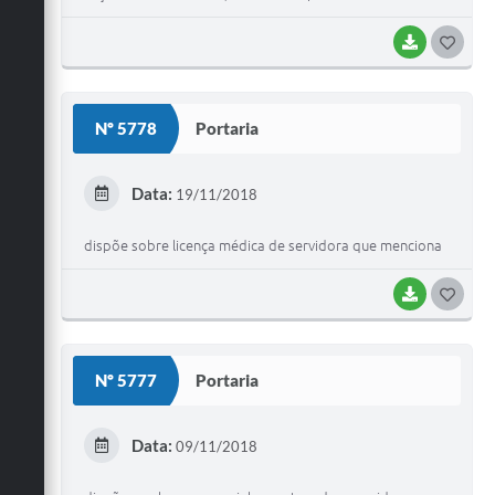
BAIXAR
G
O
S
Nº 5778
Portaria
T
E
Data:
19/11/2018
I
dispõe sobre licença médica de servidora que menciona
BAIXAR
G
O
S
Nº 5777
Portaria
T
E
Data:
09/11/2018
I