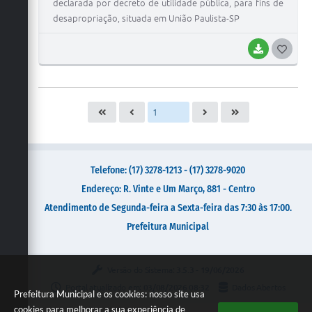
declarada por decreto de utilidade pública, para fins de
desapropriação, situada em União Paulista-SP
BAIXAR
G
O
S
T
E
I
Telefone: (17) 3278-1213 - (17) 3278-9020
Endereço: R. Vinte e Um Março, 881 - Centro
Atendimento de Segunda-feira a Sexta-feira das 7:30 às 17:00.
Prefeitura Municipal
Versão do Sistema:
3.5.3 - 19/06/2026
Portal atualizado em:
03/08/2026 08:32
Dados Abertos
Prefeitura Municipal e os cookies: nosso site usa
cookies para melhorar a sua experiência de