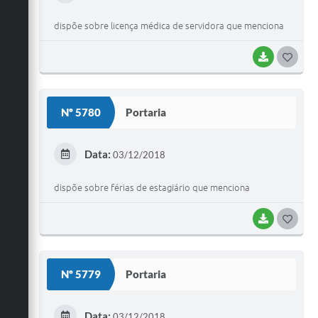
I
dispõe sobre licença médica de servidora que menciona
BAIXAR
G
O
S
Nº 5780
Portaria
T
E
Data:
03/12/2018
I
dispõe sobre férias de estagiário que menciona
BAIXAR
G
O
S
Nº 5779
Portaria
T
E
Data:
03/12/2018