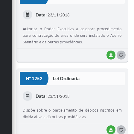
T
E
Data:
23/11/2018
I
Autoriza o Poder Executivo a celebrar procedimento
para contratação de área onde será instalado o Aterro
Sanitário e da outras providências.
BAIXAR
G
O
S
Nº 1252
Lei Ordinária
T
E
Data:
23/11/2018
I
Dispõe sobre o parcelamento de débitos inscritos em
divida ativa e dá outras providências
BAIXAR
G