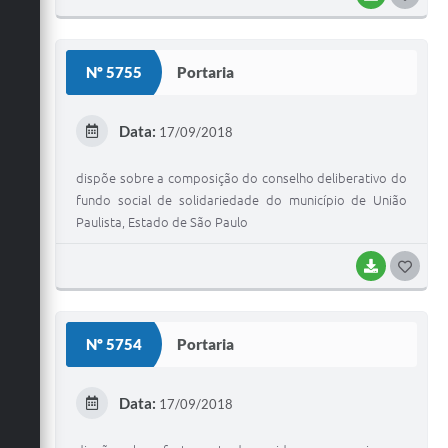
O
S
Nº 5755
Portaria
T
E
Data:
17/09/2018
I
dispõe sobre a composição do conselho deliberativo do
fundo social de solidariedade do município de União
Paulista, Estado de São Paulo
BAIXAR
G
O
S
Nº 5754
Portaria
T
E
Data:
17/09/2018
I