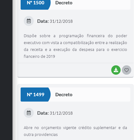
Galeria de Vídeos
Nº 1500
Decreto
Secretarias
Data:
31/12/2018
Projetos
Dispõe sobre a programação financeira do poder
Contas Públicas
executivo com vista a compatibilização entre a realização
da receita e a execução da despesa para o exercicio
Legislação
fianceiro de 2019
Editais
BAIXAR
G
Links
O
Serviços Online
S
Nº 1499
Decreto
Telefones Úteis
T
E
Transparência
Data:
31/12/2018
I
A Prefeitura
Abre no orçamento vigente crédito suplementar e da
outra providencias
Enquete