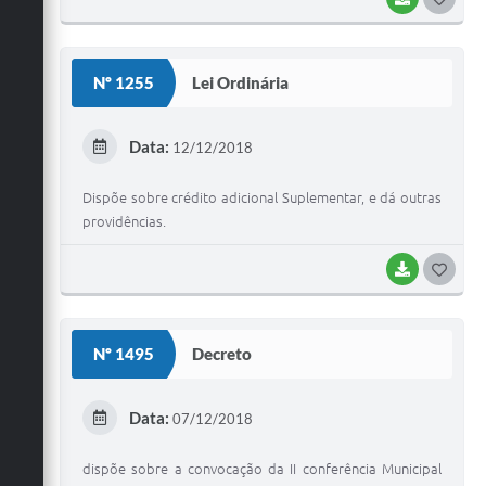
O
S
Nº 1255
Lei Ordinária
T
E
Data:
12/12/2018
I
Dispõe sobre crédito adicional Suplementar, e dá outras
providências.
BAIXAR
G
O
S
Nº 1495
Decreto
T
E
Data:
07/12/2018
I
dispõe sobre a convocação da II conferência Municipal