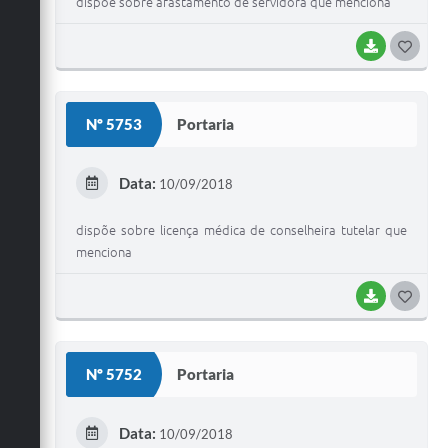
dispõe sobre afastamento de servidora que menciona
BAIXAR
G
O
S
Nº 5753
Portaria
T
E
Data:
10/09/2018
I
dispõe sobre licença médica de conselheira tutelar que
menciona
BAIXAR
G
O
S
Nº 5752
Portaria
T
E
Data:
10/09/2018