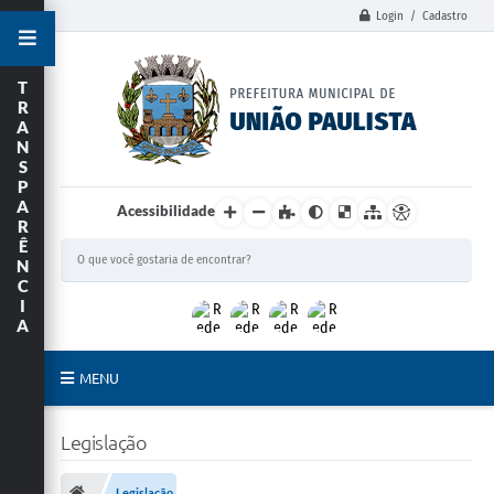
Login / Cadastro
T
R
A
N
S
P
A
Acessibilidade
R
Ê
N
C
I
A
MENU
Principal
Legislação
União Paulista
Legislação