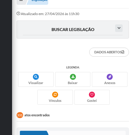
Administração
Atualizado em: 27/04/2026 às 11h30
A Nossa Cidade
BUSCAR LEGISLAÇÃO
Galeria de Fotos
Obras
DADOS ABERTOS
Turismo
Notícias
LEGENDA:
Carta de Serviços
Visualizar
Baixar
Anexos
Arquivos para Download
Audiências Públicas
Vínculos
Gostei
Ouvidoria
atos encontrados
331
Contratos