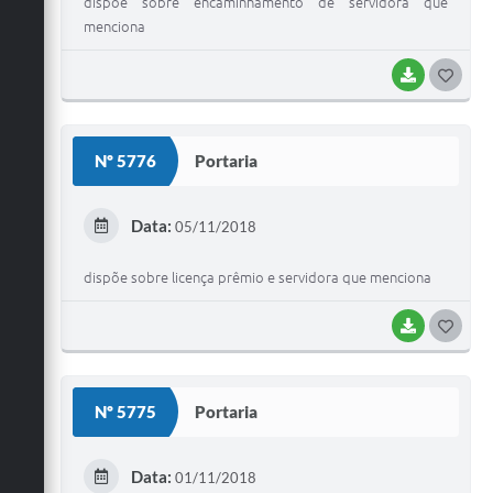
dispõe sobre encaminhamento de servidora que
menciona
BAIXAR
G
O
S
Nº 5776
Portaria
T
E
Data:
05/11/2018
I
dispõe sobre licença prêmio e servidora que menciona
BAIXAR
G
O
S
Nº 5775
Portaria
T
E
Data:
01/11/2018