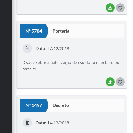
Jornal
BAIXAR
G
O
Agenda
S
Nº 5784
Diário Oficial
Portaria
T
SIC
E
Data:
27/12/2018
Contato
I
Dispõe sobre a autorização de uso do bem público por
terceiro
BAIXAR
G
O
S
Nº 1497
Decreto
T
E
Data:
14/12/2018
I