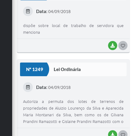
E
Data:
04/09/2018
I
dispõe sobre local de trabalho de servidora que
menciona
BAIXAR
G
O
S
Nº 1249
Lei Ordinária
T
E
Data:
04/09/2018
I
Autoriza a permuta dos lotes de terrenos de
propriedades de Aluizio Lourenço da Silva e Aparecida
Maria Montanari da Silva, bem como os de Gilvana
Prandini Ramazotti e Gislaine Prandini Ramazotti com o
poder executivo municipal, localizado no município de
União Paulista.
BAIXAR
G