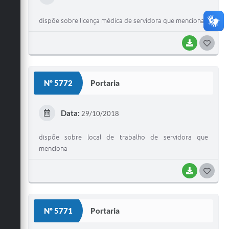
I
dispõe sobre licença médica de servidora que menciona
BAIXAR
G
O
S
Nº 5772
Portaria
T
E
Data:
29/10/2018
I
dispõe sobre local de trabalho de servidora que
menciona
BAIXAR
G
O
S
Nº 5771
Portaria
T