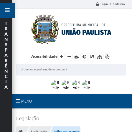
Login / Cadastro
T
R
A
N
S
P
A
Acessibilidade
R
Ê
N
C
I
A
MENU
Principal
Legislação
União Paulista
Legislação
Índice por assunto