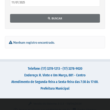
Galeria de Vídeos
Secretarias
BUSCAR
Projetos
Contas Públicas
Legislação
Nenhum registro encontrado.
Editais
Links
Serviços Online
Telefone: (17) 3278-1213 - (17) 3278-9020
Endereço: R. Vinte e Um Março, 881 - Centro
Telefones Úteis
Atendimento de Segunda-feira a Sexta-feira das 7:30 às 17:00.
Transparência
Prefeitura Municipal
A Prefeitura
Versão do Sistema:
3.5.3 - 19/06/2026
Enquete
Portal atualizado em:
03/08/2026 08:32
Dados Abertos