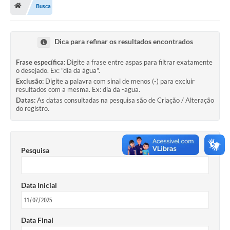
Busca
Administração
A Nossa Cidade
Dica para refinar os resultados encontrados
Galeria de Fotos
Frase específica:
Digite a frase entre aspas para filtrar exatamente
o desejado. Ex: "dia da água".
Obras
Exclusão:
Digite a palavra com sinal de menos (-) para excluir
resultados com a mesma. Ex: dia da -agua.
Turismo
Datas:
As datas consultadas na pesquisa são de Criação / Alteração
do registro.
Notícias
Carta de Serviços
Pesquisa
Arquivos para Download
Audiências Públicas
Data Inicial
Ouvidoria
Contratos
Data Final