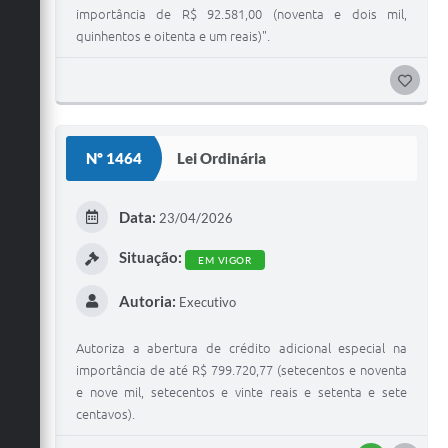
importância de R$ 92.581,00 (noventa e dois mil,
quinhentos e oitenta e um reais)".
G
O
S
Nº 1464
Lei Ordinária
T
E
Data:
23/04/2026
I
Situação:
EM VIGOR
Autoria:
Executivo
Autoriza a abertura de crédito adicional especial na
importância de até R$ 799.720,77 (setecentos e noventa
e nove mil, setecentos e vinte reais e setenta e sete
centavos).