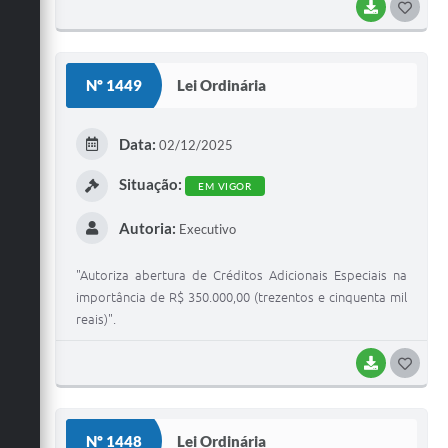
BAIXAR
G
O
S
Nº 1449
Lei Ordinária
T
E
Data:
02/12/2025
I
Situação:
EM VIGOR
Autoria:
Executivo
"Autoriza abertura de Créditos Adicionais Especiais na
importância de R$ 350.000,00 (trezentos e cinquenta mil
reais)".
BAIXAR
G
O
S
Nº 1448
Lei Ordinária