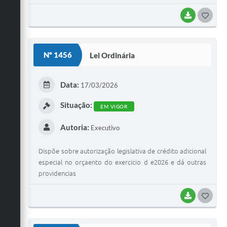
BAIXAR
G
O
S
Nº 1456
Lei Ordinária
T
E
Data:
17/03/2026
I
Situação:
EM VIGOR
Autoria:
Executivo
Dispõe sobre autorização legislativa de crédito adicional
especial no orçaento do exercicio d e2026 e dá outras
providencias
BAIXAR
G
O