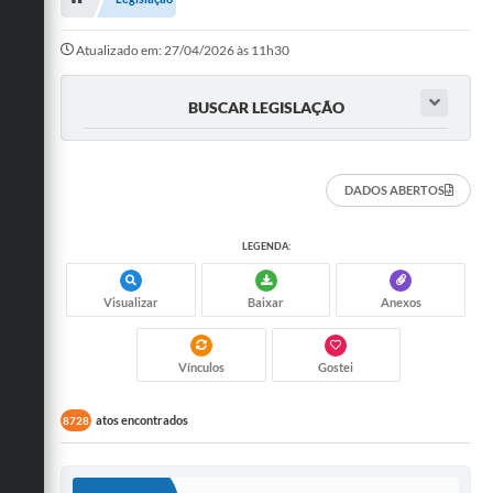
Administração
Atualizado em: 27/04/2026 às 11h30
A Nossa Cidade
BUSCAR LEGISLAÇÃO
Galeria de Fotos
Obras
DADOS ABERTOS
Turismo
Notícias
LEGENDA:
Carta de Serviços
Visualizar
Baixar
Anexos
Arquivos para Download
Audiências Públicas
Vínculos
Gostei
Ouvidoria
atos encontrados
8728
Contratos