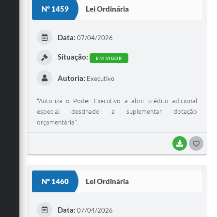
S
Nº 1459
Lei Ordinária
T
E
Data:
07/04/2026
I
Situação:
EM VIGOR
Autoria:
Executivo
“Autoriza o Poder Executivo a abrir crédito adicional
especial destinado a suplementar dotação
orçamentária”.
BAIXAR
G
O
S
Nº 1460
Lei Ordinária
T
E
Data:
07/04/2026