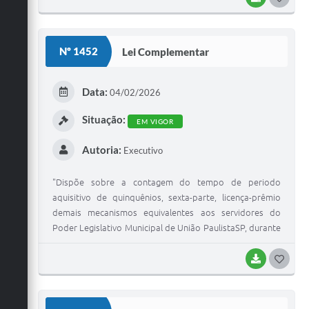
O
S
Nº 1452
Lei Complementar
T
E
Data:
04/02/2026
I
Situação:
EM VIGOR
Autoria:
Executivo
"Dispõe sobre a contagem do tempo de periodo
aquisitivo de quinquênios, sexta-parte, licença-prêmio
demais mecanismos equivalentes aos servidores do
Poder Legislativo Municipal de União PaulistaSP, durante
o perfodo de enfrentamento à pandemia do
Coronavirus (SARS-CoV-2 - COVID-19), suspenso pela Lei
BAIXAR
G
Complementar Federal n° 173/2020, autoriza o
O
pagamento dos valores retroativos, inclusive de forma
S
parcelada, e dá outras providências. "