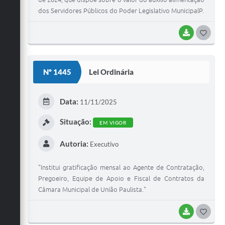
dos Servidores Públicos do Poder Legislativo MunicipalP.
BAIXAR
G
O
S
Nº 1445
Lei Ordinária
T
E
Data:
11/11/2025
I
Situação:
EM VIGOR
Autoria:
Executivo
"Institui gratificação mensal ao Agente de Contratação,
Pregoeiro, Equipe de Apoio e Fiscal de Contratos da
Câmara Municipal de União Paulista."
BAIXAR
G