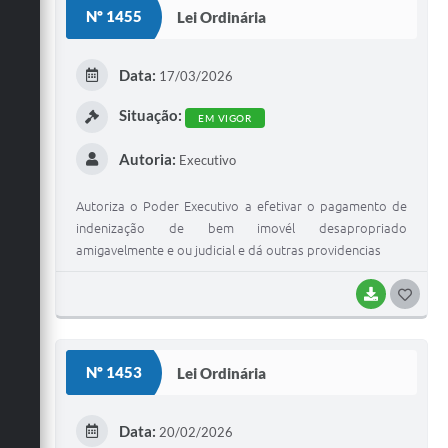
S
Nº 1455
Lei Ordinária
T
E
Data:
17/03/2026
I
Situação:
EM VIGOR
Autoria:
Executivo
Autoriza o Poder Executivo a efetivar o pagamento de
indenização de bem imovél desapropriado
amigavelmente e ou judicial e dá outras providencias
BAIXAR
G
O
S
Nº 1453
Lei Ordinária
T
E
Data:
20/02/2026