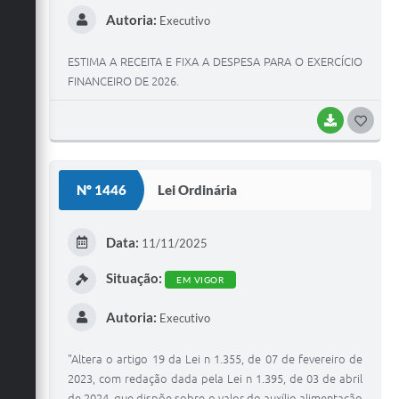
Autoria:
Executivo
ESTIMA A RECEITA E FIXA A DESPESA PARA O EXERCÍCIO
FINANCEIRO DE 2026.
BAIXAR
G
O
S
Nº 1446
Lei Ordinária
T
E
Data:
11/11/2025
I
Situação:
EM VIGOR
Autoria:
Executivo
"Altera o artigo 19 da Lei n 1.355, de 07 de fevereiro de
2023, com redação dada pela Lei n 1.395, de 03 de abril
de 2024, que dispõe sobre o valor do auxílio alimentação