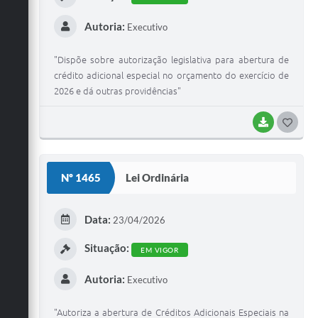
Jornal
Autoria:
Executivo
Agenda
"Dispõe sobre autorização legislativa para abertura de
Diário Oficial
crédito adicional especial no orçamento do exercício de
2026 e dá outras providências"
SIC
BAIXAR
G
Contato
O
S
Nº 1465
Lei Ordinária
T
E
Data:
23/04/2026
I
Situação:
EM VIGOR
Autoria:
Executivo
"Autoriza a abertura de Créditos Adicionais Especiais na