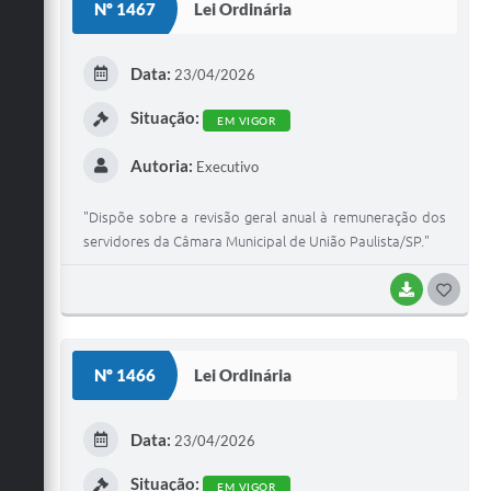
Galeria de Vídeos
Nº 1467
Lei Ordinária
Secretarias
Data:
23/04/2026
Projetos
Situação:
EM VIGOR
Contas Públicas
Autoria:
Executivo
Legislação
Editais
"Dispõe sobre a revisão geral anual à remuneração dos
servidores da Câmara Municipal de União Paulista/SP."
Links
BAIXAR
G
Serviços Online
O
Telefones Úteis
S
Nº 1466
Lei Ordinária
Transparência
T
E
A Prefeitura
Data:
23/04/2026
I
Enquete
Situação:
EM VIGOR