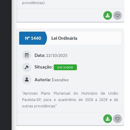
providências)
BAIXAR
G
O
S
Nº 1440
Lei Ordinária
T
E
Data:
22/10/2025
I
Situação:
EM VIGOR
Autoria:
Executivo
"Aprovao Plano Plurianual do Município de União
Paulista-SP, para o quadriênio de 2026 a 2029 e dá
outras providências"
BAIXAR
G
O