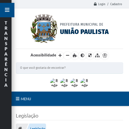
Login / Cadastro
T
R
A
N
S
P
A
Acessibilidade
R
Ê
N
C
I
A
MENU
Principal
Legislação
União Paulista
Legislação