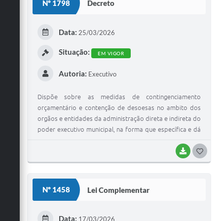
Nº 1798
Decreto
T
E
Data:
25/03/2026
I
Situação:
EM VIGOR
Autoria:
Executivo
Dispõe sobre as medidas de contingenciamento
orçamentário e contenção de desoesas no ambito dos
orgãos e entidades da administração direta e indireta do
poder executivo municipal, na forma que específica e dá
outras providencias
BAIXAR
G
O
S
Nº 1458
Lei Complementar
T
E
Data:
17/03/2026