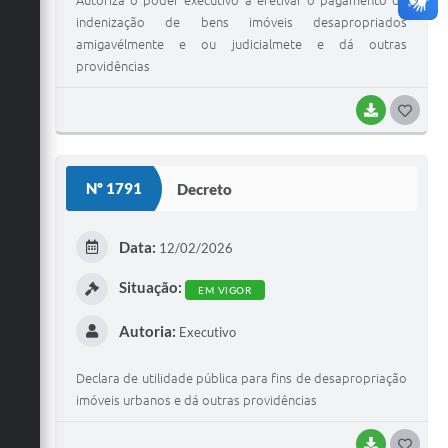
Autoriza o poder executivo a efetivar o pagamento de
indenização de bens imóveis desapropriados
amigavélmente e ou judicialmete e dá outras
providências
BAIXAR
G
O
S
Nº 1791
Decreto
T
E
Data:
12/02/2026
I
Situação:
EM VIGOR
Autoria:
Executivo
Declara de utilidade pública para fins de desapropriação
imóveis urbanos e dá outras providências
BAIXAR
G