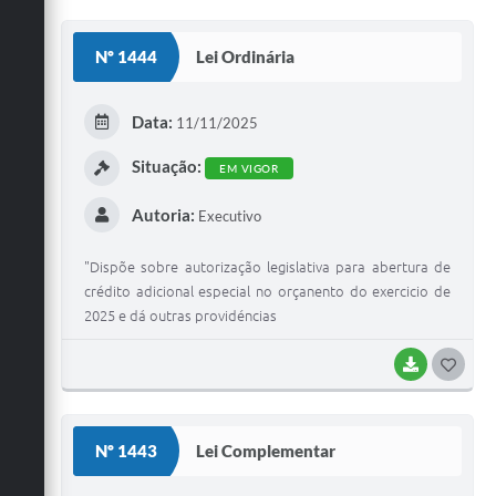
O
S
Nº 1444
Lei Ordinária
T
E
Data:
11/11/2025
I
Situação:
EM VIGOR
Autoria:
Executivo
"Dispõe sobre autorização legislativa para abertura de
crédito adicional especial no orçanento do exercicio de
2025 e dá outras providéncias
BAIXAR
G
O
S
Nº 1443
Lei Complementar
T