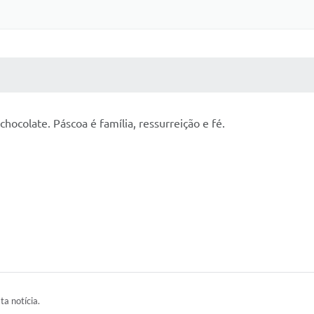
 MÍDIAS
RECEBA NOTÍCIAS
hocolate. Páscoa é família, ressurreição e fé.
ta notícia.