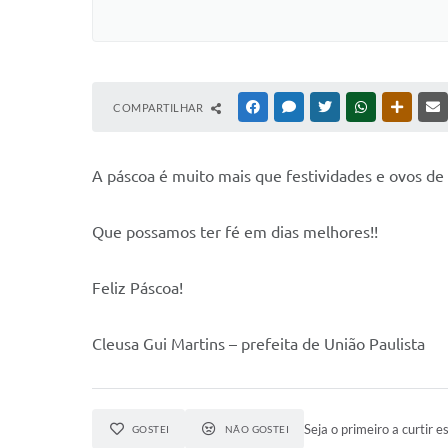
COMPARTILHAR
FACEBOOK
MESSENGER
TWITTER
WHATSAPP
OUTRAS
A
páscoa é muito mais que festividades e ovos de c
Que possamos ter fé em dias melhores!!
Feliz Páscoa!
Cleusa Gui Martins – prefeita de União Paulista
Seja o primeiro a curtir es
GOSTEI
NÃO GOSTEI