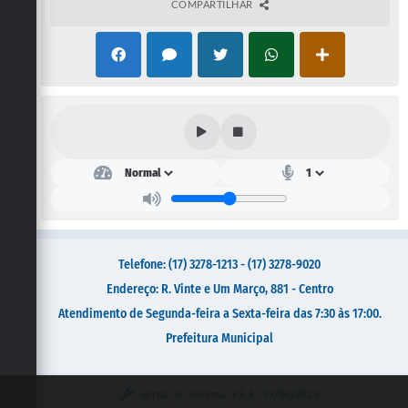
Galeria de Vídeos
COMPARTILHAR
Secretarias
Projetos
Contas Públicas
Legislação
Editais
Links
Serviços Online
Telefone: (17) 3278-1213 - (17) 3278-9020
Telefones Úteis
Endereço: R. Vinte e Um Março, 881 - Centro
Atendimento de Segunda-feira a Sexta-feira das 7:30 às 17:00.
Transparência
Prefeitura Municipal
A Prefeitura
Enquete
Versão do Sistema:
3.5.3 - 19/06/2026