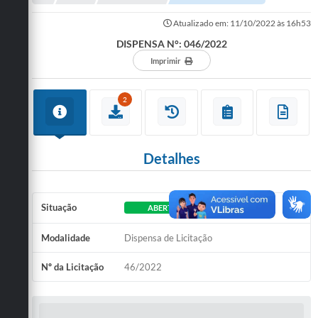
Administração
Atualizado em: 11/10/2022 às 16h53
A Nossa Cidade
DISPENSA N°: 046/2022
Imprimir
Galeria de Fotos
Obras
2
Turismo
Notícias
Detalhes
Carta de Serviços
Situação
ABERTO
Arquivos para Download
Audiências Públicas
Modalidade
Dispensa de Licitação
Ouvidoria
Nº da Licitação
46/2022
Contratos