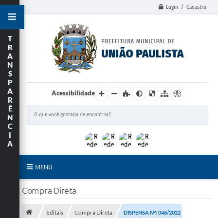
Login / Cadastro
T
R
A
N
S
P
A
Acessibilidade
R
Ê
N
C
I
A
MENU
Principal
Compra Direta
União Paulista
Editais
Compra Direta
DISPENSA N°: 046/2022