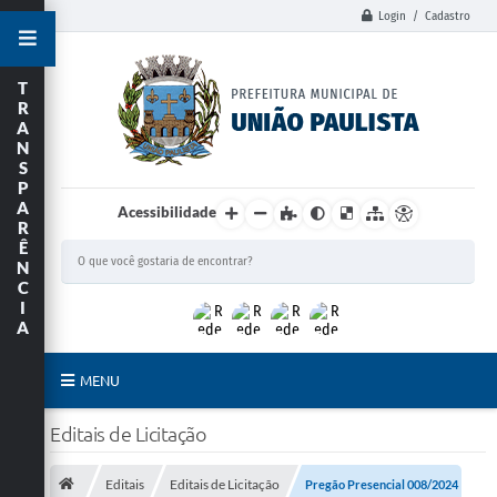
Login / Cadastro
T
R
A
N
S
P
A
Acessibilidade
R
Ê
N
C
I
A
MENU
Principal
Editais de Licitação
União Paulista
Editais
Editais de Licitação
Pregão Presencial 008/2024