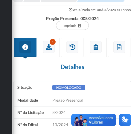
Administração
Atualizado em: 08/04/2024 às 15h55
A Nossa Cidade
Pregão Presencial 008/2024
Imprimir
Galeria de Fotos
Obras
5
Turismo
Notícias
Detalhes
Carta de Serviços
Situação
HOMOLOGADO
Arquivos para Download
Audiências Públicas
Modalidade
Pregão Presencial
Ouvidoria
Nº da Licitação
8/2024
Contratos
Nº do Edital
13/2024