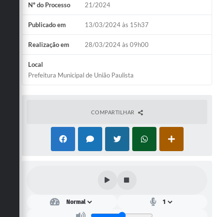
Galeria de Vídeos
Nº do Processo
21/2024
Secretarias
Publicado em
13/03/2024 às 15h37
Projetos
Realização em
28/03/2024 às 09h00
Contas Públicas
Local
Prefeitura Municipal de União Paulista
Legislação
Editais
COMPARTILHAR
Links
Serviços Online
Telefones Úteis
Transparência
A Prefeitura
Enquete