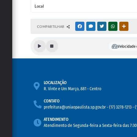
Local
COMPARTILHAR
FACEBOOK
MESSENGER
TWITTER
WHATSAPP
OUTRA
Velocidade d
LOCALIZAÇÃO
R. Vinte e Um Março, 881 - Centro
CONTATO
prefeitura@uniaopaulista.sp.gov.br
-
(17) 3278-1213 - 
ATENDIMENTO
Atendimento de Segunda-feira a Sexta-feira das 7:30 