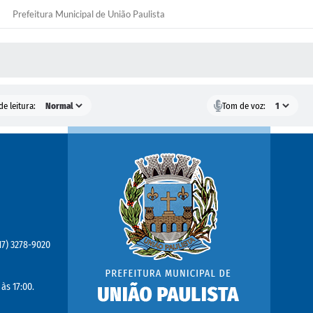
Prefeitura Municipal de União Paulista
S MÍDIAS
e leitura:
Tom de voz:
(17) 3278-9020
às 17:00.