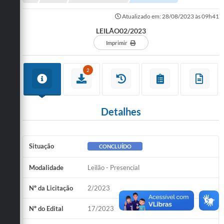
Administração
Atualizado em: 28/08/2023 às 09h41
A Nossa Cidade
LEILÃO02/2023
Imprimir
Galeria de Fotos
Obras
2
Turismo
Notícias
Detalhes
Carta de Serviços
Situação
CONCLUÍDO
Arquivos para Download
Audiências Públicas
Modalidade
Leilão - Presencial
Ouvidoria
Nº da Licitação
2/2023
Contratos
Nº do Edital
17/2023