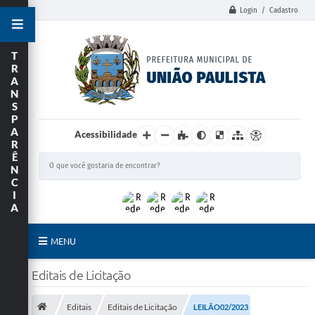
Login / Cadastro
T
R
A
N
S
P
A
Acessibilidade
R
Ê
N
C
I
A
MENU
Principal
Editais de Licitação
União Paulista
Editais
Editais de Licitação
LEILÃO02/2023