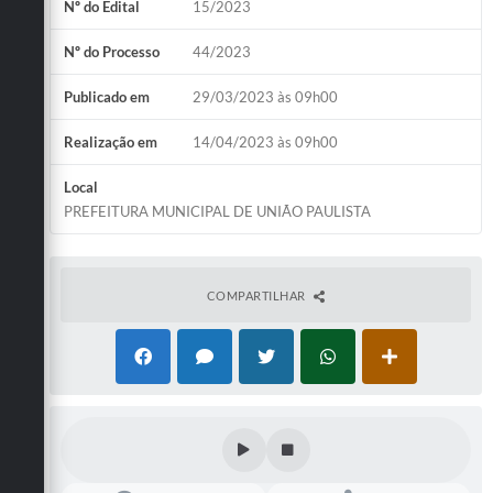
Galeria de Vídeos
Nº do Edital
15/2023
Secretarias
Nº do Processo
44/2023
Projetos
Publicado em
29/03/2023 às 09h00
Contas Públicas
Realização em
14/04/2023 às 09h00
Legislação
Local
PREFEITURA MUNICIPAL DE UNIÃO PAULISTA
Editais
Links
COMPARTILHAR
Serviços Online
Telefones Úteis
Transparência
A Prefeitura
Enquete