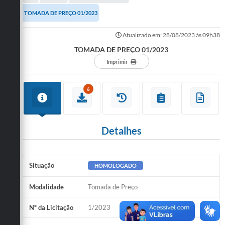
Administração
TOMADA DE PREÇO 01/2023
A Nossa Cidade
Atualizado em: 28/08/2023 às 09h38
TOMADA DE PREÇO 01/2023
Galeria de Fotos
Imprimir
Obras
Turismo
6
Notícias
Carta de Serviços
Detalhes
Arquivos para Download
Situação
HOMOLOGADO
Audiências Públicas
Modalidade
Tomada de Preço
Ouvidoria
Contratos
Nº da Licitação
1/2023