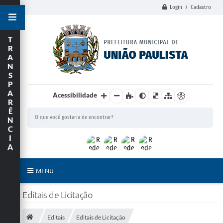
Login / Cadastro
T
R
A
N
S
P
A
Acessibilidade
R
Ê
N
C
I
A
MENU
Principal
Editais de Licitação
União Paulista
Editais
Editais de Licitação