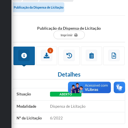
Administração
Publicação da Dispensa de Licitação
A Nossa Cidade
Publicação da Dispensa de Licitação
Galeria de Fotos
Imprimir
Obras
Turismo
1
Notícias
Carta de Serviços
Detalhes
Arquivos para Download
Situação
ABERTO
Audiências Públicas
Modalidade
Dispensa de Licitação
Ouvidoria
Contratos
Nº da Licitação
6/2022