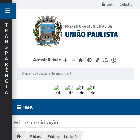
Login / Cadastro
T
R
A
N
S
P
A
Acessibilidade
R
Ê
N
C
I
A
MENU
Principal
Editais de Licitação
União Paulista
Editais
Editais de Licitação