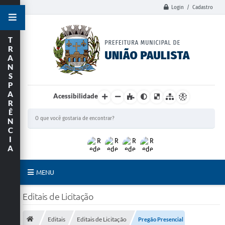
Login / Cadastro
T
R
A
N
S
P
A
Acessibilidade
R
Ê
N
C
I
A
MENU
Principal
Editais de Licitação
União Paulista
Editais
Editais de Licitação
Pregão Presencial