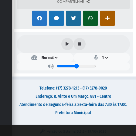
Galeria de Vídeos
COMPARTILHAR
Secretarias
Projetos
Contas Públicas
Legislação
Editais
Links
Serviços Online
Telefone: (17) 3278-1213 - (17) 3278-9020
Telefones Úteis
Endereço: R. Vinte e Um Março, 881 - Centro
Atendimento de Segunda-feira a Sexta-feira das 7:30 às 17:00.
Transparência
Prefeitura Municipal
A Prefeitura
Enquete
Versão do Sistema:
3.5.3 - 19/06/2026