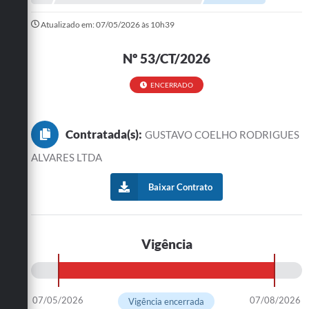
Administração
Atualizado em: 07/05/2026 às 10h39
A Nossa Cidade
Nº 53/CT/2026
Galeria de Fotos
ENCERRADO
Obras
Turismo
Contratada(s):
GUSTAVO COELHO RODRIGUES
Notícias
ALVARES LTDA
Carta de Serviços
Baixar Contrato
Arquivos para Download
Audiências Públicas
Vigência
Ouvidoria
Contratos
07/05/2026
07/08/2026
Vigência encerrada