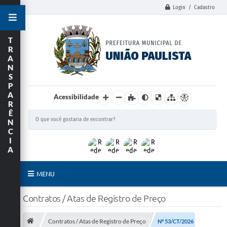
Login / Cadastro
T
R
A
N
S
P
A
Acessibilidade
R
Ê
N
C
I
A
MENU
Principal
Contratos / Atas de Registro de Preço
União Paulista
Contratos / Atas de Registro de Preço
Nº 53/CT/2026