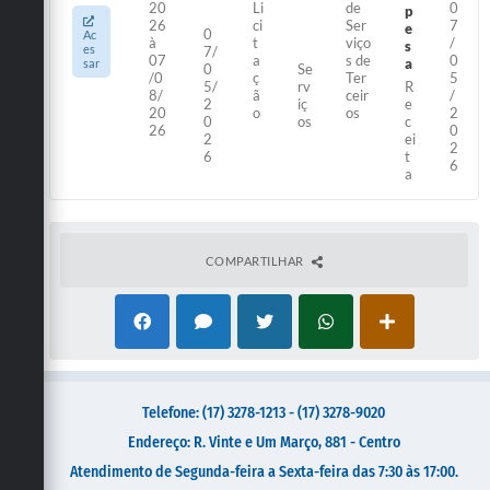
20
Li
de
0
p
26
ci
Ser
7
Jornal
e
0
Ac
à
t
viço
/
s
es
7/
07
a
s de
0
a
sar
0
Se
Agenda
/0
ç
Ter
5
5/
rv
R
8/
ã
ceir
/
2
iç
e
20
o
os
2
Diário Oficial
0
os
c
26
0
2
ei
2
SIC
6
t
6
a
Contato
COMPARTILHAR
Telefone: (17) 3278-1213 - (17) 3278-9020
Endereço: R. Vinte e Um Março, 881 - Centro
Atendimento de Segunda-feira a Sexta-feira das 7:30 às 17:00.