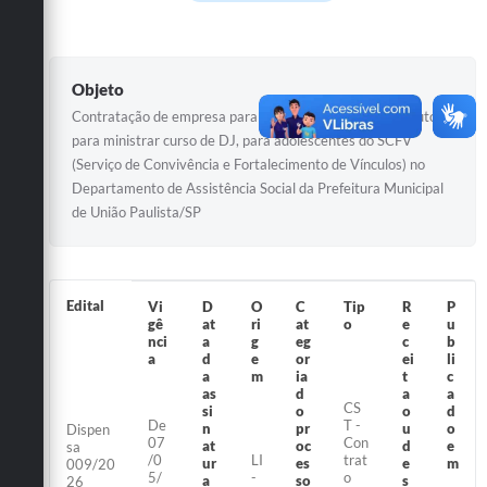
Galeria de Vídeos
Secretarias
Objeto
Projetos
Contratação de empresa para fornecimento de um instrutor
Contas Públicas
para ministrar curso de DJ, para adolescentes do SCFV
(Serviço de Convivência e Fortalecimento de Vínculos) no
Legislação
Departamento de Assistência Social da Prefeitura Municipal
de União Paulista/SP
Editais
Links
Serviços Online
Edital
Vi
D
O
C
Tip
R
P
gê
at
ri
at
o
e
u
nci
a
g
eg
c
b
Telefones Úteis
a
d
e
or
ei
li
a
m
ia
t
c
Transparência
as
d
a
a
CS
si
o
o
d
De
T -
n
pr
u
o
A Prefeitura
Dispen
07
Con
at
oc
d
e
sa
/0
LI
trat
ur
es
e
m
009/20
Enquete
5/
-
o
a
so
s
26