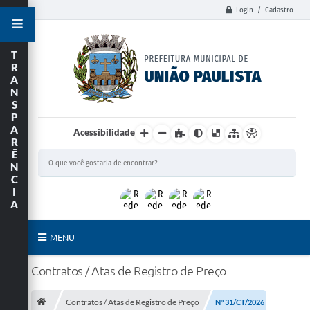
Login / Cadastro
T
R
A
N
S
P
A
Acessibilidade
R
Ê
N
C
I
A
MENU
Principal
Contratos / Atas de Registro de Preço
União Paulista
Contratos / Atas de Registro de Preço
Nº 31/CT/2026