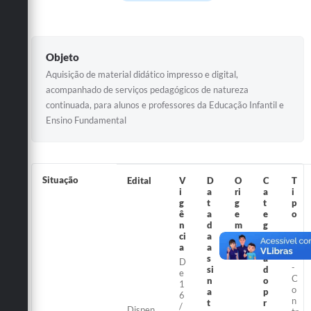
Galeria de Vídeos
Secretarias
Objeto
Projetos
Aquisição de material didático impresso e digital,
Contas Públicas
acompanhado de serviços pedagógicos de natureza
continuada, para alunos e professores da Educação Infantil e
Legislação
Ensino Fundamental
Editais
Links
Situação
Edital
V
D
O
C
T
i
a
ri
a
i
Serviços Online
g
t
g
t
p
ê
a
e
e
o
Telefones Úteis
n
d
m
g
ci
a
o
C
Transparência
a
a
ri
F
s
a
D
-
si
d
e
A Prefeitura
C
n
o
1
o
a
p
6
n
Enquete
t
r
/
Dispen