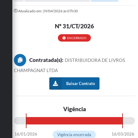
Administração
Atualizado em: 29/04/2026 às 07h30
A Nossa Cidade
Nº 31/CT/2026
Galeria de Fotos
ENCERRADO
Obras
Turismo
Contratada(s):
DISTRIBUIDORA DE LIVROS
Notícias
CHAMPAGNAT LTDA
Carta de Serviços
Baixar Contrato
Arquivos para Download
Audiências Públicas
Vigência
Ouvidoria
Contratos
16/01/2026
16/03/2026
Vigência encerrada