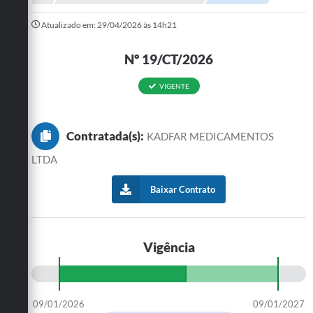
Administração
Atualizado em: 29/04/2026 às 14h21
A Nossa Cidade
Nº 19/CT/2026
Galeria de Fotos
VIGENTE
Obras
Turismo
Contratada(s):
KADFAR MEDICAMENTOS
Notícias
LTDA
Carta de Serviços
Baixar Contrato
Arquivos para Download
Audiências Públicas
Vigência
Ouvidoria
Contratos
09/01/2026
09/01/2027