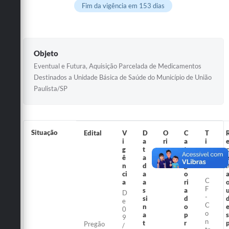
Galeria de Vídeos
Fim da vigência em 153 dias
Secretarias
Projetos
Objeto
Contas Públicas
Eventual e Futura, Aquisição Parcelada de Medicamentos
Destinados a Unidade Básica de Saúde do Município de União
Legislação
Paulista/SP
Editais
Links
Situação
Edital
V
D
O
C
T
i
a
ri
a
i
Serviços Online
g
t
g
t
p
c
ê
a
e
e
o
Telefones Úteis
n
d
m
g
i
ci
a
o
C
Transparência
a
a
ri
F
s
a
D
-
si
d
e
A Prefeitura
C
n
o
0
o
a
p
s
9
n
Enquete
t
r
Pregão
/