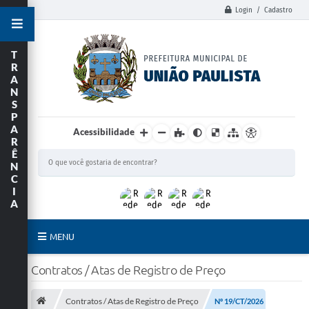
Login / Cadastro
T
R
A
N
S
P
A
Acessibilidade
R
Ê
N
C
I
A
MENU
Principal
Contratos / Atas de Registro de Preço
União Paulista
Contratos / Atas de Registro de Preço
Nº 19/CT/2026