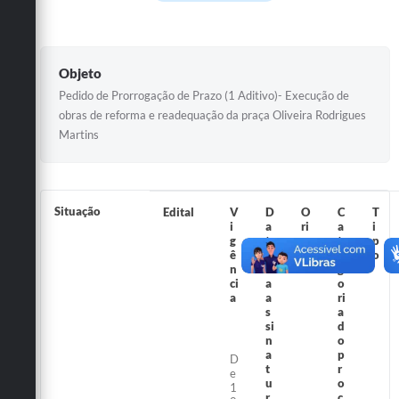
Galeria de Vídeos
Secretarias
Objeto
Projetos
Pedido de Prorrogação de Prazo (1 Aditivo)- Execução de
Contas Públicas
obras de reforma e readequação da praça Oliveira Rodrigues
Martins
Legislação
Editais
Situação
Edital
V
D
O
C
T
Links
i
a
ri
a
i
g
t
g
t
p
Serviços Online
ê
a
e
e
o
n
d
m
g
Telefones Úteis
ci
a
o
a
a
ri
s
a
Transparência
si
d
n
o
A Prefeitura
a
p
D
t
r
e
u
o
Enquete
1
r
c