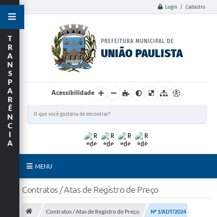
Login / Cadastro
T
R
A
N
S
P
A
Acessibilidade
R
Ê
N
C
I
A
MENU
Principal
Contratos / Atas de Registro de Preço
União Paulista
Contratos / Atas de Registro de Preço
Nº 1/ADT/2024