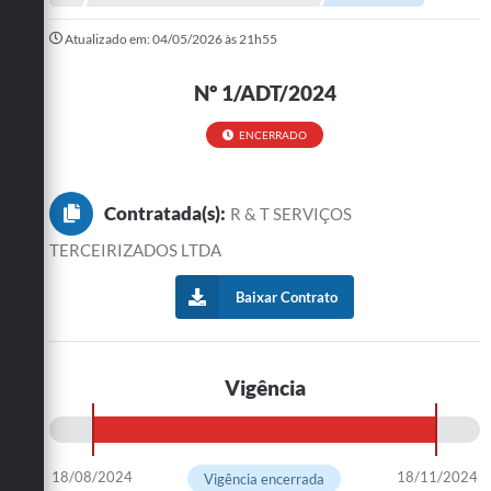
Administração
Atualizado em: 04/05/2026 às 21h55
A Nossa Cidade
Nº 1/ADT/2024
Galeria de Fotos
ENCERRADO
Obras
Turismo
Contratada(s):
R & T SERVIÇOS
Notícias
TERCEIRIZADOS LTDA
Carta de Serviços
Baixar Contrato
Arquivos para Download
Audiências Públicas
Vigência
Ouvidoria
Contratos
18/08/2024
18/11/2024
Vigência encerrada