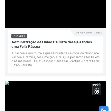
09 ABR 2020 - 15h30
CIDADES
Administração de União Paulista deseja a todos
uma Feliz Páscoa
A páscoa é muito mais que festividades e ovos de chocolate.
Páscoa é família, ressurreição e fé. Que possamos ter fé em
dias melhores!! Feliz Páscoa! Cleusa Gui Martins – prefeita de
União Paulista
ABR
09