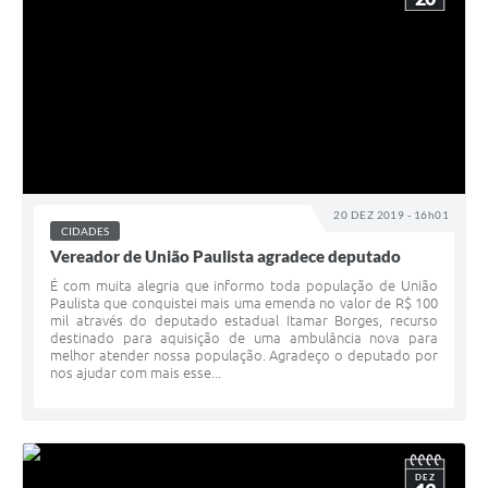
20 DEZ 2019 - 16h01
CIDADES
Vereador de União Paulista agradece deputado
É com muita alegria que informo toda população de União
Paulista que conquistei mais uma emenda no valor de R$ 100
mil através do deputado estadual Itamar Borges, recurso
destinado para aquisição de uma ambulância nova para
melhor atender nossa população. Agradeço o deputado por
nos ajudar com mais esse...
DEZ