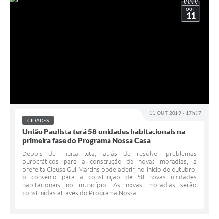
OUT
11
11 OUT 2019 - 17h17
CIDADES
União Paulista terá 58 unidades habitacionais na
primeira fase do Programa Nossa Casa
Depois de muita luta, atrás de resolver problemas
burocráticos para a construção de novas moradias, a
prefeita Cleusa Gui Martins pode aderir, no início de outubro,
o convênio para a construção de 58 novas unidades
habitacionais no município. As novas moradias serão
construídas através do Programa Nossa...