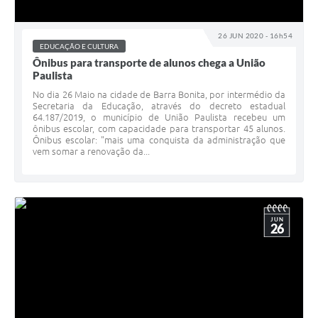
26 JUN 2020 - 16h54
EDUCAÇÃO E CULTURA
Ônibus para transporte de alunos chega a União
Paulista
No dia 26 Maio na cidade de Barra Bonita, por intermédio da
Secretaria da Educação, através do decreto estadual
64.187/2019, o município de União Paulista recebeu um
ônibus escolar, com capacidade para transportar 45 alunos.
Ônibus escolar: "mais uma conquista da administração que
vem somar a renovação da...
JUN
26