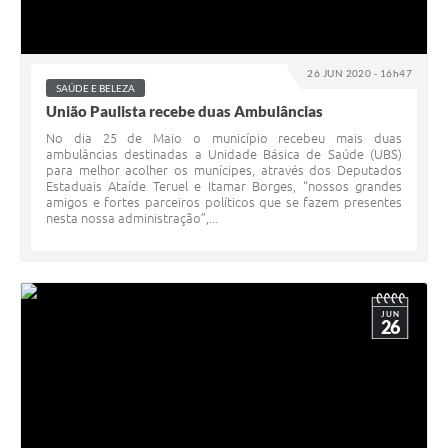
26 JUN 2020 - 16h47
SAÚDE E BELEZA
União Paulista recebe duas Ambulâncias
No dia 25 de Maio o município recebeu mais duas
ambulâncias destinadas a Unidade Básica de Saúde (UBS)
para melhor acolher os munícipes, através dos Deputados
Estaduais Ataíde Teruel e Itamar Borges, “nossos grandes
amigos e fortes parceiros políticos que se fazem presentes
nesta nossa administração”,...
JUN
26