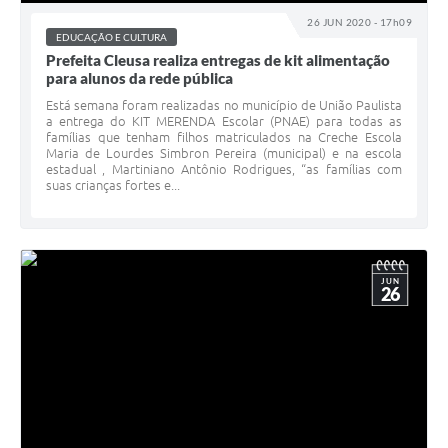
Galeria de Vídeos
26 JUN 2020 - 17h09
EDUCAÇÃO E CULTURA
Secretarias
Prefeita Cleusa realiza entregas de kit alimentação
para alunos da rede pública
Projetos
Está semana foram realizadas no município de União Paulista
Contas Públicas
a entrega do KIT MERENDA Escolar (PNAE) para todas as
famílias que tenham filhos matriculados na Creche Escola
Maria de Lourdes Simbron Pereira (municipal) e na escola
Legislação
estadual , Martiniano Antônio Rodrigues, “as famílias com
suas crianças fortes e...
Editais
Links
Serviços Online
JUN
26
Telefones Úteis
Transparência
A Prefeitura
Enquete