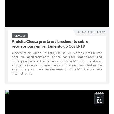
05 MAI 2020 - 17h42
CIDADES
Prefeita Cleusa presta esclarecimento sobre
recursos para enfrentamento do Covid-19
A prefeita de União Paulista, Cleusa Gui Martins, emitiu uma
nota de esclarecimento sobre recursos destinados aos
municípios para enfrentamento do Covid-19. Confira abaixo
a nota na íntegra Esclarecimento sobre recursos destinados
aos municípios para enfrentamento Covid-19 Circula pela
internet, em...
MAI
01