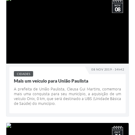
NOV
08
08 NOV 2019 - 14h42
CIDADES
Mais um veículo para União Paulista
A prefeita de União Paulista, Cleusa Gui Martins, comemora
mais uma conquista para seu município, a aquisição de um
veículo Onix, 0 km, que será destinado a UBS (Unidade Básica
de Saúde) do município.
OUT