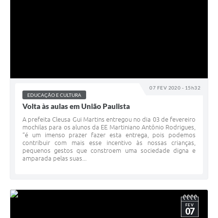
07 FEV 2020 - 15h32
EDUCAÇÃO E CULTURA
Volta às aulas em União Paulista
A prefeita Cleusa Gui Martins entregou no dia 03 de fevereiro
mochilas para os alunos da EE Martiniano Antônio Rodrigues,
“é um imenso prazer fazer esta entrega, pois podemos
contribuir com mais esse incentivo às nossas crianças,
pequenos gestos que constroem uma sociedade digna e
amparada pelas suas...
FEV
07