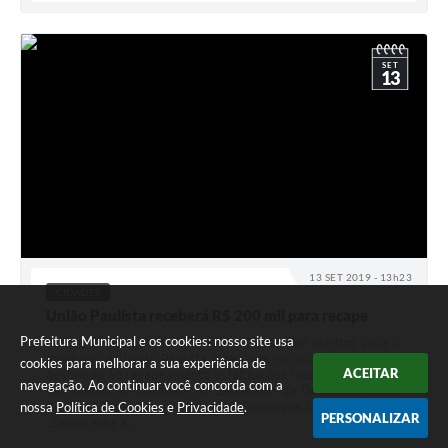
SET
13
13 SET 2019 - 13h23
CIDADES
União Paulista receberá R$ 200 mil para recape
Prefeitura Municipal e os cookies: nosso site usa
Mais uma conquista da Prefeita Cleusa Gui Martins para o
município de União Paulista, o repasse no valor de R$ 200 mil
cookies para melhorar a sua experiência de
ACEITAR
destinado ao recapeamento asfáltico nas ruas da cidade, por
navegação. Ao continuar você concorda com a
intermédio do Gabinete do Secretário de Desenvolvimento
nossa
Política de Cookies
e
Privacidade
.
Regional e da Subsecretaria de Convênios com Municípios.
PERSONALIZAR
“Sendo essa a...