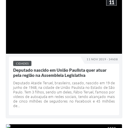
11
11 NOV 2019 - 14h08
CIDADES
Deputado nascido em União Paulista quer atuar
pela região na Assembleia Legislativa
Deputado Ataide Teruel, brasileiro, casado, nascido em 19 de
junho de 1948, na cidade de União Paulista no Estado de São
Paulo. Tem 3 filhos, sendo um deles, Fábio Teruel, famoso por
vídeos de autoajuda em redes sociais, tendo alcançado mais
de cinco milhões de seguidores no Facebook e 45 milhões
de...