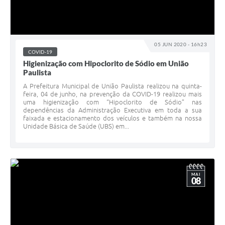
05 JUN 2020 - 16h23
COVID-19
Higienização com Hipoclorito de Sódio em União
Paulista
A Prefeitura Municipal de União Paulista realizou na quinta-
feira, 04 de junho, na prevenção da COVID-19 realizou mais
uma higienização com “Hipoclorito de Sódio” nas
dependências da Administração Executiva em toda a sua
faixada e estacionamento dos veículos e também na nossa
Unidade Básica de Saúde (UBS) em...
MAI
08