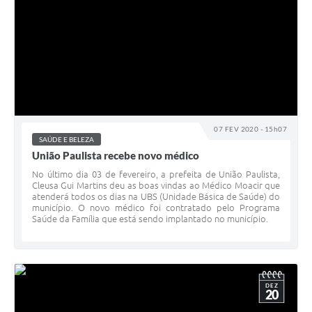
07 FEV 2020 - 15h07
SAÚDE E BELEZA
União Paulista recebe novo médico
No último dia 03 de fevereiro, a prefeita de União Paulista,
Cleusa Gui Martins deu as boas vindas ao Médico Moacir que
atenderá todos os dias na UBS (Unidade Básica de Saúde) do
município. O novo médico foi contratado pelo Programa
Saúde da Família que está sendo implantado no município.
DEZ
20