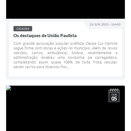
26 JUN 2020 - 16h40
CIDADES
Os destaques de União Paulista
Com grande aprovação popular prefeita Cleusa Gui Martins
segue firme com obras e ações no município. Além de novos
veículos, carros, ambulância, ônibus, recentemente a
administração recebeu uma novíssima pá carregadeira,
completando assim quase 100% de toda frota veicular,
sendo carros para diversos fins,...
JUN
05