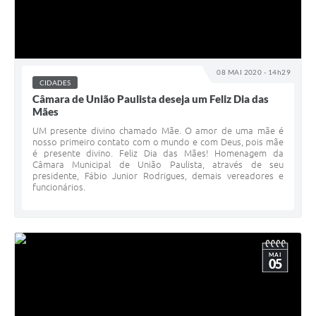
08 MAI 2020 - 14h29
CIDADES
Câmara de União Paulista deseja um Feliz Dia das
Mães
UM presente divino chamado Mãe. O amor de uma mãe é
nosso primeiro contato com o mundo e com Deus, pois mãe
é presente divino. Feliz Dia das Mães! Homenagem da
Câmara Municipal de União Paulista, através de seu
presidente, Fábio Junior Rodrigues, demais vereadores e
funcionários.
MAI
05