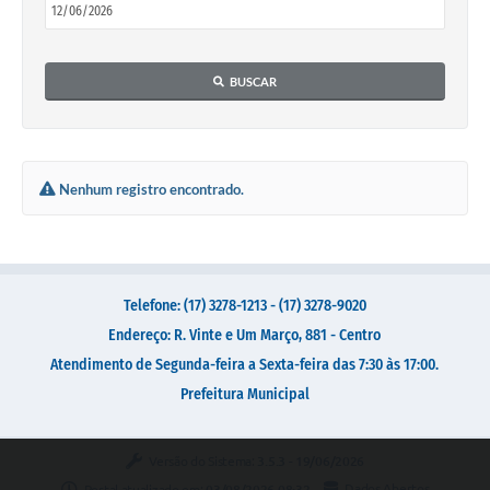
Galeria de Vídeos
Secretarias
BUSCAR
Projetos
Contas Públicas
Legislação
Nenhum registro encontrado.
Editais
Links
Serviços Online
Telefone: (17) 3278-1213 - (17) 3278-9020
Endereço: R. Vinte e Um Março, 881 - Centro
Telefones Úteis
Atendimento de Segunda-feira a Sexta-feira das 7:30 às 17:00.
Transparência
Prefeitura Municipal
A Prefeitura
Versão do Sistema:
3.5.3 - 19/06/2026
Enquete
Portal atualizado em:
03/08/2026 08:32
Dados Abertos