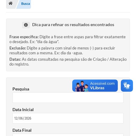
Busca
Administração
A Nossa Cidade
Dica para refinar os resultados encontrados
Galeria de Fotos
Frase específica:
Digite a frase entre aspas para filtrar exatamente
o desejado. Ex: "dia da água".
Obras
Exclusão:
Digite a palavra com sinal de menos (-) para excluir
resultados com a mesma. Ex: dia da -agua.
Turismo
Datas:
As datas consultadas na pesquisa são de Criação / Alteração
do registro.
Notícias
Carta de Serviços
Pesquisa
Arquivos para Download
Audiências Públicas
Data Inicial
Ouvidoria
Contratos
Data Final