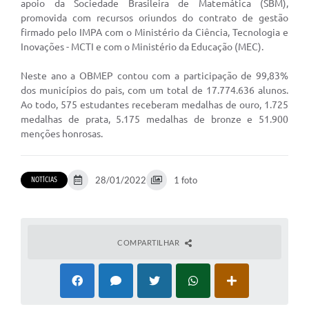
apoio da Sociedade Brasileira de Matemática (SBM),
Jornal
promovida com recursos oriundos do contrato de gestão
firmado pelo IMPA com o Ministério da Ciência, Tecnologia e
Agenda
Inovações - MCTI e com o Ministério da Educação (MEC).
Diário Oficial
Neste ano a OBMEP contou com a participação de 99,83%
dos municípios do pais, com um total de 17.774.636 alunos.
SIC
Ao todo, 575 estudantes receberam medalhas de ouro, 1.725
medalhas de prata, 5.175 medalhas de bronze e 51.900
Contato
menções honrosas.
28/01/2022
1 foto
NOTÍCIAS
COMPARTILHAR