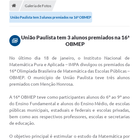
Administração
Galeria de Fotos
União Paulista tem 3 alunos premiados na 16ª OBMEP
A Nossa Cidade
Galeria de Fotos
União Paulista tem 3 alunos premiados na 16ª
Obras
OBMEP
Turismo
N
o último dia 18 de janeiro, o Instituto Nacional de
Matemática Pura e Aplicada – IMPA divulgou os premiados da
Notícias
16ª Olimpíada Brasileira de Matemática das Escolas Públicas –
OBMEP. O município de União Paulista teve três alunos
Carta de Serviços
premiados com Menção Honrosa.
Arquivos para Download
A 16ª OBMEP teve como participantes alunos do 6º ao 9º ano
Audiências Públicas
do Ensino Fundamental e alunos do Ensino Médio, de escolas
públicas municipais, estaduais e federais e escolas privadas,
Ouvidoria
bem como aos respectivos professores, escolas e secretarias
de educação.
Contratos
O objetivo principal é estimular o estudo da Matemática por