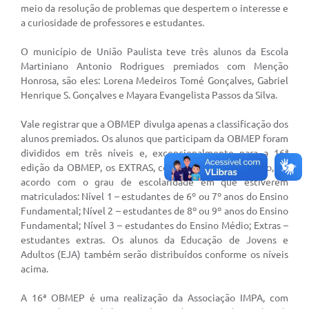
Galeria de Vídeos
meio da resolução de problemas que despertem o interesse e
a curiosidade de professores e estudantes.
Secretarias
O município de União Paulista teve três alunos da Escola
Projetos
Martiniano Antonio Rodrigues premiados com Menção
Honrosa, são eles: Lorena Medeiros Tomé Gonçalves, Gabriel
Contas Públicas
Henrique S. Gonçalves e Mayara Evangelista Passos da Silva.
Legislação
Vale registrar que a OBMEP divulga apenas a classificação dos
Editais
alunos premiados. Os alunos que participam da OBMEP foram
divididos em três níveis e, excepcionalmente para a 16ª
Links
edição da OBMEP, os EXTRAS, conforme o Regulamento, de
acordo com o grau de escolaridade em que estiverem
Serviços Online
matriculados: Nível 1 – estudantes de 6º ou 7º anos do Ensino
Fundamental; Nível 2 – estudantes de 8º ou 9º anos do Ensino
Telefones Úteis
Fundamental; Nível 3 – estudantes do Ensino Médio; Extras –
estudantes extras. Os alunos da Educação de Jovens e
Transparência
Adultos (EJA) também serão distribuídos conforme os níveis
acima.
A Prefeitura
A 16ª OBMEP é uma realização da Associação IMPA, com
Enquete