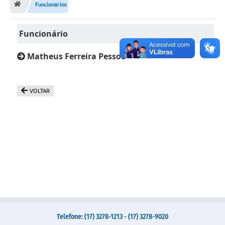
Funcionários
Administração
A Nossa Cidade
Funcionário
Galeria de Fotos
Matheus Ferreira Pessoa
Obras
Turismo
VOLTAR
Notícias
Carta de Serviços
Arquivos para Download
Audiências Públicas
Ouvidoria
Contratos
Telefone: (17) 3278-1213 - (17) 3278-9020