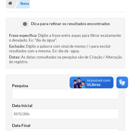
Busca
Administração
A Nossa Cidade
Dica para refinar os resultados encontrados
Galeria de Fotos
Frase específica:
Digite a frase entre aspas para filtrar exatamente
o desejado. Ex: "dia da água".
Obras
Exclusão:
Digite a palavra com sinal de menos (-) para excluir
resultados com a mesma. Ex: dia da -agua.
Turismo
Datas:
As datas consultadas na pesquisa são de Criação / Alteração
do registro.
Notícias
Carta de Serviços
Pesquisa
Arquivos para Download
Audiências Públicas
Data Inicial
Ouvidoria
Contratos
Data Final