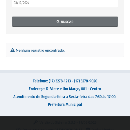
Galeria de Vídeos
Secretarias
BUSCAR
Projetos
Contas Públicas
Legislação
Nenhum registro encontrado.
Editais
Links
Serviços Online
Telefone: (17) 3278-1213 - (17) 3278-9020
Endereço: R. Vinte e Um Março, 881 - Centro
Telefones Úteis
Atendimento de Segunda-feira a Sexta-feira das 7:30 às 17:00.
Transparência
Prefeitura Municipal
A Prefeitura
Versão do Sistema:
3.5.3 - 19/06/2026
Enquete
Portal atualizado em:
03/08/2026 08:32
Dados Abertos