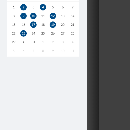
1
2
3
4
5
6
7
8
9
10
11
12
13
14
15
16
17
18
19
20
21
22
23
24
25
26
27
28
29
30
31
1
2
3
4
5
6
7
8
9
10
11