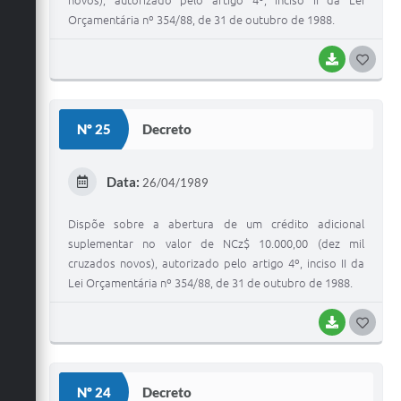
Orçamentária nº 354/88, de 31 de outubro de 1988.
BAIXAR
G
O
S
Nº 25
Decreto
T
E
Data:
26/04/1989
I
Dispõe sobre a abertura de um crédito adicional
suplementar no valor de NCz$ 10.000,00 (dez mil
cruzados novos), autorizado pelo artigo 4º, inciso II da
Lei Orçamentária nº 354/88, de 31 de outubro de 1988.
BAIXAR
G
O
S
Nº 24
Decreto