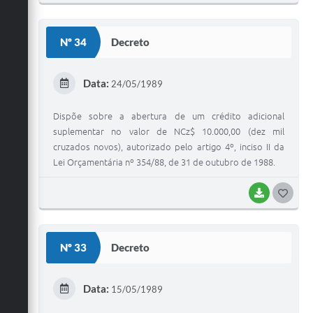
O
Jornal
S
Nº 34
Decreto
Agenda
T
Diário Oficial
E
Data:
24/05/1989
I
SIC
Dispõe sobre a abertura de um crédito adicional
Contato
suplementar no valor de NCz$ 10.000,00 (dez mil
cruzados novos), autorizado pelo artigo 4º, inciso II da
Lei Orçamentária nº 354/88, de 31 de outubro de 1988.
BAIXAR
G
O
S
Nº 33
Decreto
T
E
Data:
15/05/1989
I