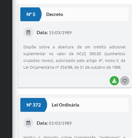
S
Nº 5
Decreto
T
E
Data:
15/03/1989
I
Dispõe sobre a abertura de um crédito adicional
suplementar no valor de NCz$ 500,00 (quinhentos
cruzados novos), autorizado pelo artigo 4º, inciso II, da
Lei Orçamentária nº 354/88, de 31 de outubro de 1988.
BAIXAR
G
O
S
Nº 372
Lei Ordinária
T
E
Data:
01/03/1989
I
Institui o Imposto sobre transmissão "in-tervivos" a