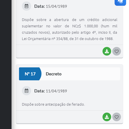
E
Data:
15/04/1989
I
Dispõe sobre a abertura de um crédito adicional
suplementar no valor de NCz$ 1.000,00 (hum mil
cruzados novos), autorizado pelo artigo 4º, inciso II, da
Lei Orçamentária nº 354/88, de 31 de outubro de 1988.
BAIXAR
G
O
S
Nº 17
Decreto
T
E
Data:
11/04/1989
I
Dispõe sobre antecipação de feriado.
BAIXAR
G
O