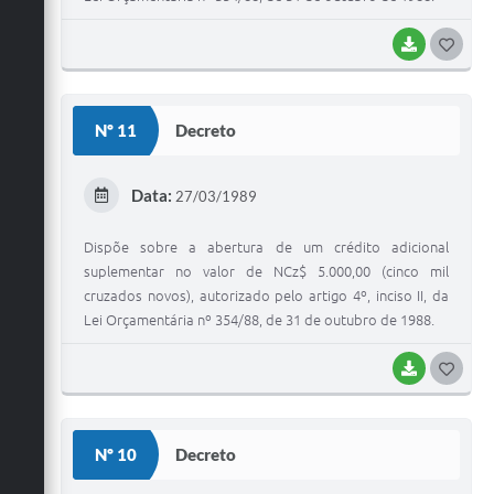
BAIXAR
G
O
S
Nº 11
Decreto
T
E
Data:
27/03/1989
I
Dispõe sobre a abertura de um crédito adicional
suplementar no valor de NCz$ 5.000,00 (cinco mil
cruzados novos), autorizado pelo artigo 4º, inciso II, da
Lei Orçamentária nº 354/88, de 31 de outubro de 1988.
BAIXAR
G
O
S
Nº 10
Decreto
T