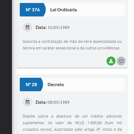
S
Nº 376
Lei Ordinária
T
E
Data:
15/05/1989
I
Autoriza a contratação de mão de obra especializada ou
técnica em caráter excepcional e dá outras providências.
BAIXAR
G
O
S
Nº 28
Decreto
T
E
Data:
08/05/1989
I
Dispõe sobre a abertura de um crédito adicional
suplementar no valor de NCz$ 1.000,00 (hum mil
cruzados novos), autorizado pelo artigo 4º, inciso II da