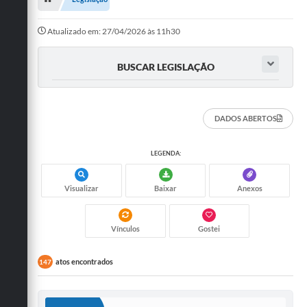
Administração
Atualizado em: 27/04/2026 às 11h30
A Nossa Cidade
BUSCAR LEGISLAÇÃO
Galeria de Fotos
Obras
DADOS ABERTOS
Turismo
Notícias
LEGENDA:
Carta de Serviços
Visualizar
Baixar
Anexos
Arquivos para Download
Audiências Públicas
Vínculos
Gostei
Ouvidoria
atos encontrados
147
Contratos