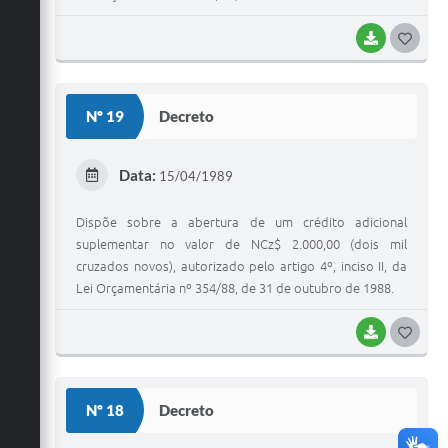
BAIXAR
G
O
S
Nº 19
Decreto
T
E
Data:
15/04/1989
I
Dispõe sobre a abertura de um crédito adicional
suplementar no valor de NCz$ 2.000,00 (dois mil
cruzados novos), autorizado pelo artigo 4º, inciso II, da
Lei Orçamentária nº 354/88, de 31 de outubro de 1988.
BAIXAR
G
O
S
Nº 18
Decreto
T