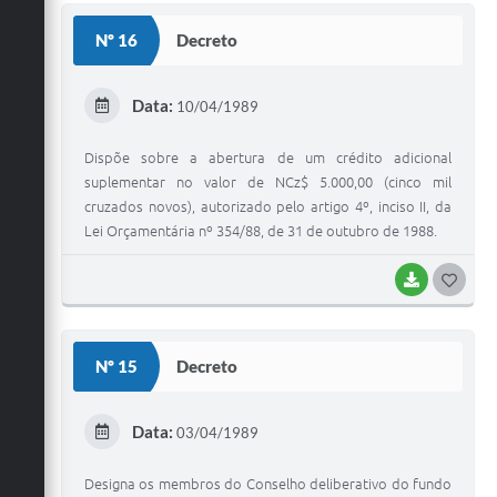
S
Nº 16
Decreto
T
E
Data:
10/04/1989
I
Dispõe sobre a abertura de um crédito adicional
suplementar no valor de NCz$ 5.000,00 (cinco mil
cruzados novos), autorizado pelo artigo 4º, inciso II, da
Lei Orçamentária nº 354/88, de 31 de outubro de 1988.
BAIXAR
G
O
S
Nº 15
Decreto
T
E
Data:
03/04/1989
I
Designa os membros do Conselho deliberativo do fundo