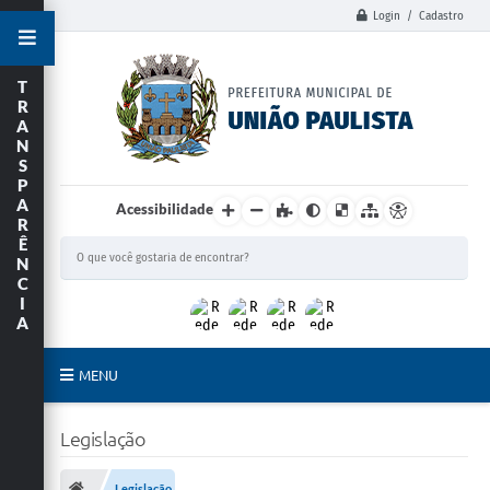
Login / Cadastro
T
R
A
N
S
P
A
Acessibilidade
R
Ê
N
C
I
A
MENU
Principal
Legislação
União Paulista
Legislação