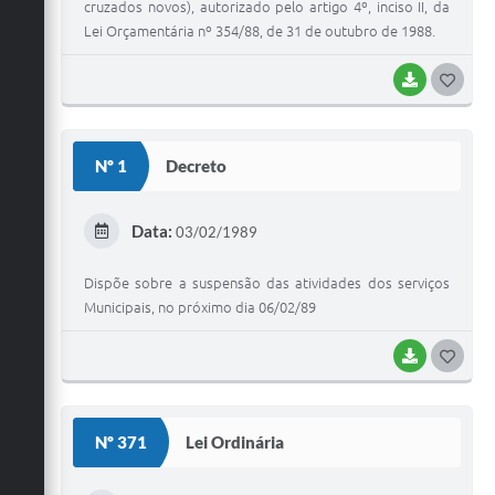
cruzados novos), autorizado pelo artigo 4º, inciso II, da
Lei Orçamentária nº 354/88, de 31 de outubro de 1988.
BAIXAR
G
O
S
Nº 1
Decreto
T
E
Data:
03/02/1989
I
Dispõe sobre a suspensão das atividades dos serviços
Municipais, no próximo dia 06/02/89
BAIXAR
G
O
S
Nº 371
Lei Ordinária
T
E