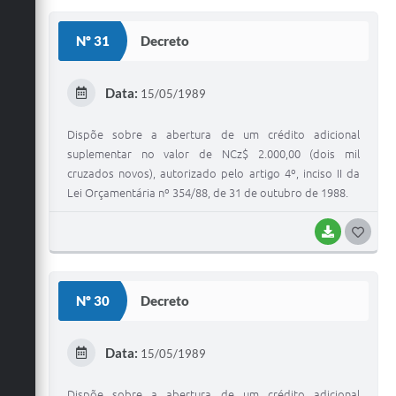
S
Nº 31
Decreto
T
E
Data:
15/05/1989
I
Dispõe sobre a abertura de um crédito adicional
suplementar no valor de NCz$ 2.000,00 (dois mil
cruzados novos), autorizado pelo artigo 4º, inciso II da
Lei Orçamentária nº 354/88, de 31 de outubro de 1988.
BAIXAR
G
O
S
Nº 30
Decreto
T
E
Data:
15/05/1989
I
Dispõe sobre a abertura de um crédito adicional