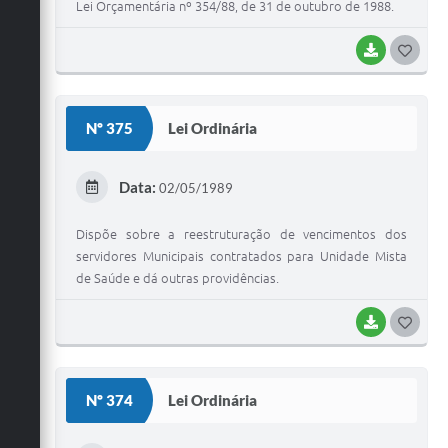
Lei Orçamentária nº 354/88, de 31 de outubro de 1988.
BAIXAR
G
O
S
Nº 375
Lei Ordinária
T
E
Data:
02/05/1989
I
Dispõe sobre a reestruturação de vencimentos dos
servidores Municipais contratados para Unidade Mista
de Saúde e dá outras providências.
BAIXAR
G
O
S
Nº 374
Lei Ordinária
T
E