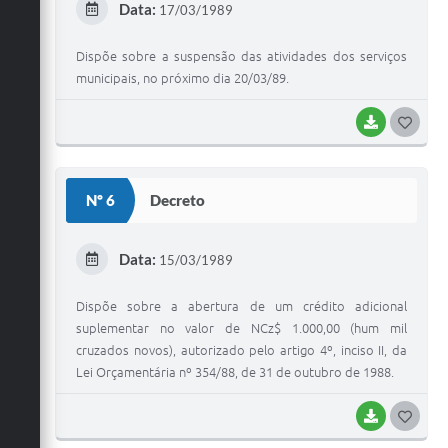
Data:
17/03/1989
I
Dispõe sobre a suspensão das atividades dos serviços
municipais, no próximo dia 20/03/89.
BAIXAR
G
O
S
Nº 6
Decreto
T
E
Data:
15/03/1989
I
Dispõe sobre a abertura de um crédito adicional
suplementar no valor de NCz$ 1.000,00 (hum mil
cruzados novos), autorizado pelo artigo 4º, inciso II, da
Lei Orçamentária nº 354/88, de 31 de outubro de 1988.
BAIXAR
G
O