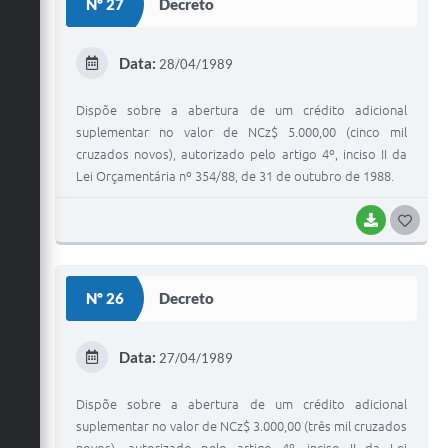
Nº 27
Decreto
T
E
Data:
28/04/1989
I
Dispõe sobre a abertura de um crédito adicional
suplementar no valor de NCz$ 5.000,00 (cinco mil
cruzados novos), autorizado pelo artigo 4º, inciso II da
Lei Orçamentária nº 354/88, de 31 de outubro de 1988.
BAIXAR
G
O
S
Nº 26
Decreto
T
E
Data:
27/04/1989
I
Dispõe sobre a abertura de um crédito adicional
suplementar no valor de NCz$ 3.000,00 (três mil cruzados
novos), autorizado pelo artigo 4º, inciso II da Lei