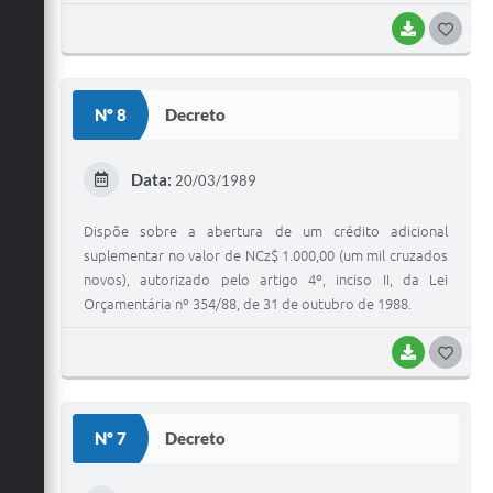
BAIXAR
G
O
S
Nº 8
Decreto
T
E
Data:
20/03/1989
I
Dispõe sobre a abertura de um crédito adicional
suplementar no valor de NCz$ 1.000,00 (um mil cruzados
novos), autorizado pelo artigo 4º, inciso II, da Lei
Orçamentária nº 354/88, de 31 de outubro de 1988.
BAIXAR
G
O
S
Nº 7
Decreto
T
E