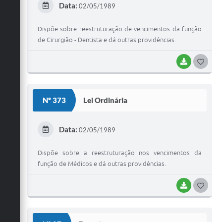
Data:
02/05/1989
I
Dispõe sobre reestruturação de vencimentos da função
de Cirurgião - Dentista e dá outras providências.
BAIXAR
G
O
S
Nº 373
Lei Ordinária
T
E
Data:
02/05/1989
I
Dispõe sobre a reestruturação nos vencimentos da
função de Médicos e dá outras providências.
BAIXAR
G
O
S