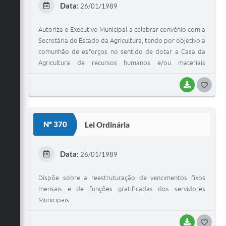
Data:
26/01/1989
I
Autoriza o Executivo Municipal a celebrar convênio com a
Secretária de Estado da Agricultura, tendo por objetivo a
comunhão de esforços no sentido de dotar a Casa da
Agricultura de recursos humanos e/ou materiais
necessários a execução de programas desenvolvidos
pela Secretária.
BAIXAR
G
O
S
Nº 370
Lei Ordinária
T
E
Data:
26/01/1989
I
Dispõe sobre a reestruturação de vencimentos fixos
mensais e de funções gratificadas dos servidores
Municipais.
BAIXAR
G