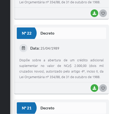
Lei Orçamentária nº 354/88, de 31 de outubro de 1988.
BAIXAR
G
O
S
Nº 22
Decreto
T
E
Data:
25/04/1989
I
Dispõe sobre a abertura de um crédito adicional
suplementar no valor de NCz$ 2.000,00 (dois mil
cruzados novos), autorizado pelo artigo 4º, inciso II, da
Lei Orçamentária nº 354/88, de 31 de outubro de 1988.
BAIXAR
G
O
S
Nº 21
Decreto
T