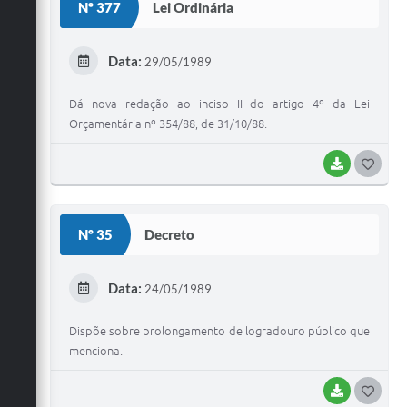
Galeria de Vídeos
Nº 377
Lei Ordinária
Secretarias
Data:
29/05/1989
Projetos
Dá nova redação ao inciso II do artigo 4º da Lei
Contas Públicas
Orçamentária nº 354/88, de 31/10/88.
Legislação
BAIXAR
G
Editais
O
Links
S
Nº 35
Decreto
T
Serviços Online
E
Data:
Telefones Úteis
24/05/1989
I
Transparência
Dispõe sobre prolongamento de logradouro público que
menciona.
A Prefeitura
BAIXAR
G
Enquete