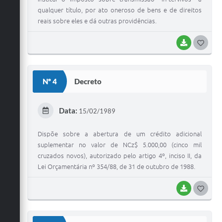
qualquer título, por ato oneroso de bens e de direitos
reais sobre eles e dá outras providências.
BAIXAR
G
O
S
Nº 4
Decreto
T
E
Data:
15/02/1989
I
Dispõe sobre a abertura de um crédito adicional
suplementar no valor de NCz$ 5.000,00 (cinco mil
cruzados novos), autorizado pelo artigo 4º, inciso II, da
Lei Orçamentária nº 354/88, de 31 de outubro de 1988.
BAIXAR
G
O
S