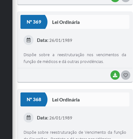
O
S
Nº 369
Lei Ordinária
T
E
Data:
26/01/1989
I
Dispõe sobre a reestruturação nos vencimentos da
função de médicos e dá outras providências.
BAIXAR
G
O
S
Nº 368
Lei Ordinária
T
E
Data:
26/01/1989
I
Dispõe sobre reestruturação de Vencimento da função