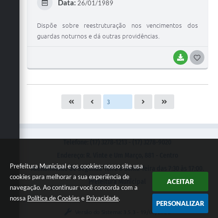
Data:
26/01/1989
I
Dispõe sobre reestruturação nos vencimentos dos
guardas noturnos e dá outras providências.
BAIXAR
G
O
S
T
E
I
Telefone: (17) 3278-1213 - (17) 3278-9020
Endereço: R. Vinte e Um Março, 881 - Centro
Prefeitura Municipal e os cookies: nosso site usa
Atendimento de Segunda-feira a Sexta-feira das 7:30 às 17:00.
cookies para melhorar a sua experiência de
ACEITAR
Prefeitura Municipal
navegação. Ao continuar você concorda com a
nossa
Política de Cookies
e
Privacidade
.
PERSONALIZAR
Versão do Sistema:
3.5.3 - 19/06/2026