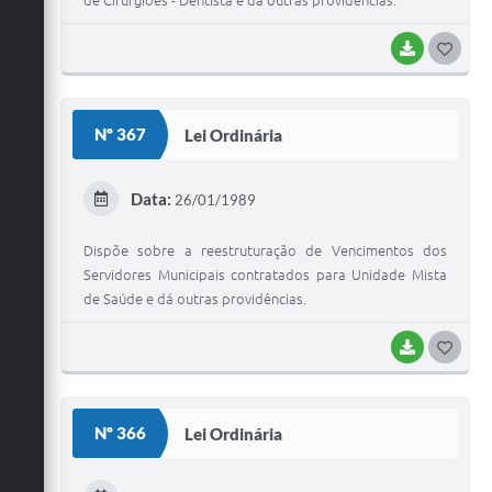
de Cirurgiões - Dentista e dá outras providências.
BAIXAR
G
O
S
Nº 367
Lei Ordinária
T
E
Data:
26/01/1989
I
Dispõe sobre a reestruturação de Vencimentos dos
Servidores Municipais contratados para Unidade Mista
de Saúde e dá outras providências.
BAIXAR
G
O
S
Nº 366
Lei Ordinária
T
E