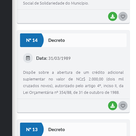
Social de Solidariedade do Município.
BAIXAR
G
O
S
Nº 14
Decreto
T
E
Data:
31/03/1989
I
Dispõe sobre a abertura de um crédito adicional
suplementar no valor de NCz$ 2.000,00 (dois mil
cruzados novos), autorizado pelo artigo 4º, inciso II, da
Lei Orçamentária nº 354/88, de 31 de outubro de 1988.
BAIXAR
G
O
S
Nº 13
Decreto
T