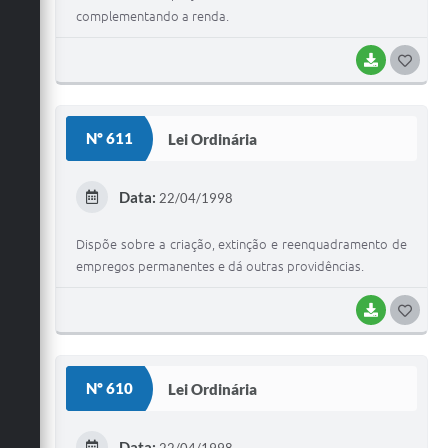
complementando a renda.
BAIXAR
G
O
S
Nº 611
Lei Ordinária
T
E
Data:
22/04/1998
I
Dispõe sobre a criação, extinção e reenquadramento de
empregos permanentes e dá outras providências.
BAIXAR
G
O
S
Nº 610
Lei Ordinária
T
E
Data: