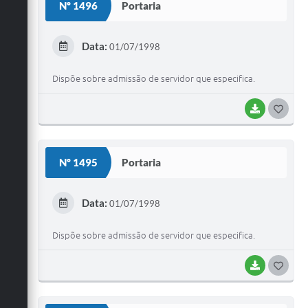
Galeria de Vídeos
Nº 1496
Portaria
Secretarias
Data:
01/07/1998
Projetos
Dispõe sobre admissão de servidor que especifica.
Contas Públicas
Legislação
BAIXAR
G
O
Editais
S
Nº 1495
Portaria
Links
T
Serviços Online
E
Data:
01/07/1998
I
Telefones Úteis
Dispõe sobre admissão de servidor que especifica.
Transparência
BAIXAR
G
A Prefeitura
O
Enquete
S