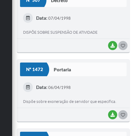
Nº 507
Decreto
T
E
Data:
07/04/1998
I
DISPÕE SOBRE SUSPENSÃO DE ATIVIDADE
BAIXAR
G
O
S
Nº 1472
Portaria
T
E
Data:
06/04/1998
I
Dispõe sobre exoneração de servidor que especifica.
BAIXAR
G
O
S