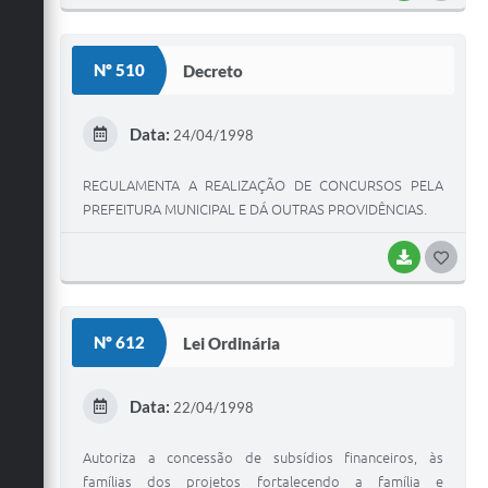
O
S
Nº 510
Decreto
T
E
Data:
24/04/1998
I
REGULAMENTA A REALIZAÇÃO DE CONCURSOS PELA
PREFEITURA MUNICIPAL E DÁ OUTRAS PROVIDÊNCIAS.
BAIXAR
G
O
S
Nº 612
Lei Ordinária
T
E
Data:
22/04/1998
I
Autoriza a concessão de subsídios financeiros, às
famílias dos projetos fortalecendo a família e