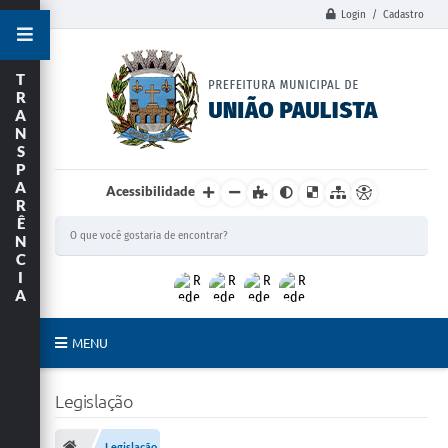
Login / Cadastro
T
R
A
N
S
P
A
Acessibilidade
R
Ê
N
C
I
A
MENU
Principal
Legislação
União Paulista
Legislação