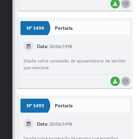
BAIXAR
G
O
S
Nº 1494
Portaria
T
E
Data:
30/06/1998
I
Dispõe sobre concessão de aposentadoria de servidor
que menciona.
BAIXAR
G
O
S
Nº 1493
Portaria
T
E
Data:
30/06/1998
I
Dispõe sobre exoneração de servidor que especifica.