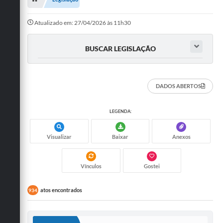
Administração
Atualizado em: 27/04/2026 às 11h30
A Nossa Cidade
BUSCAR LEGISLAÇÃO
Galeria de Fotos
Obras
DADOS ABERTOS
Turismo
Notícias
LEGENDA:
Carta de Serviços
Visualizar
Baixar
Anexos
Arquivos para Download
Audiências Públicas
Vínculos
Gostei
Ouvidoria
atos encontrados
934
Contratos