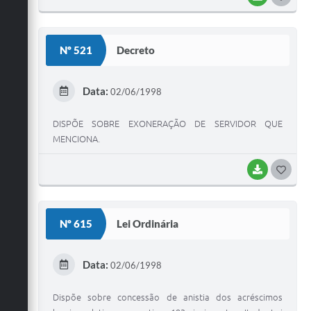
O
S
Nº 521
Decreto
T
E
Data:
02/06/1998
I
DISPÕE SOBRE EXONERAÇÃO DE SERVIDOR QUE
MENCIONA.
BAIXAR
G
O
S
Nº 615
Lei Ordinária
T
E
Data:
02/06/1998
I
Dispõe sobre concessão de anistia dos acréscimos