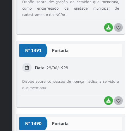
Dispõe sobre designação de servidor que menciona,
como encarregado da unidade municipal de
cadastramento do INCRA.
BAIXAR
G
O
S
Nº 1491
Portaria
T
E
Data:
29/06/1998
I
Dispõe sobre concessão de licença médica a servidora
que menciona.
BAIXAR
G
O
S
Nº 1490
Portaria
T