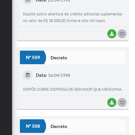
22/04/1998
I
Dispõe sobre abertura de crédito adicional suplementar
no valor de R$ 38.000,00 (trinta e oito mil reais).
BAIXAR
G
O
S
Nº 509
Decreto
T
E
Data:
16/04/1998
I
DISPÕE SOBRE DISPENSA DE SERVIDOR QUE MENCIONA.
BAIXAR
G
O
S
Nº 508
Decreto
T