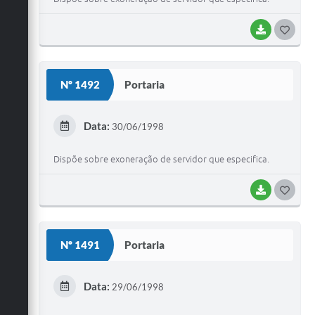
BAIXAR
G
O
S
Nº 1492
Portaria
T
E
Data:
30/06/1998
I
Dispõe sobre exoneração de servidor que especifica.
BAIXAR
G
O
S
Nº 1491
Portaria
T
E
Data:
29/06/1998
I