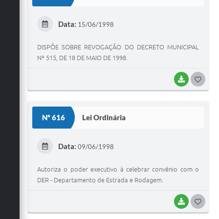
T
E
Data:
15/06/1998
I
DISPÕE SOBRE REVOGAÇÃO DO DECRETO MUNICIPAL
Nº 515, DE 18 DE MAIO DE 1998.
BAIXAR
G
O
S
Nº 616
Lei Ordinária
T
E
Data:
09/06/1998
I
Autoriza o poder executivo à celebrar convênio com o
DER - Departamento de Estrada e Rodagem.
BAIXAR
G
O