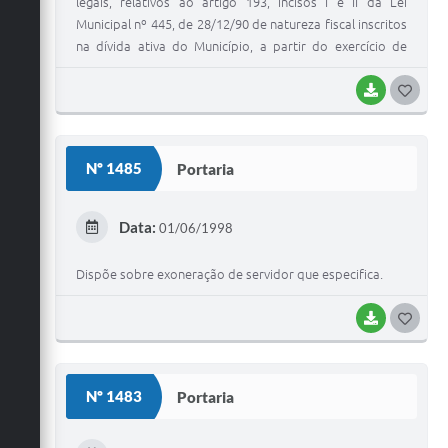
legais, relativos ao artigo 193, incisos I e II da Lei
Municipal nº 445, de 28/12/90 de natureza fiscal inscritos
na dívida ativa do Município, a partir do exercício de
1993, mantendo-se a correção monetária prevista no
artigo 192 do mesmo código e dá outras providências.
BAIXAR
G
O
S
Nº 1485
Portaria
T
E
Data:
01/06/1998
I
Dispõe sobre exoneração de servidor que especifica.
BAIXAR
G
O
S
Nº 1483
Portaria
T
E