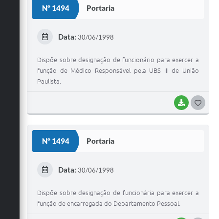
Nº 1494
Portaria
Jornal
T
E
Agenda
Data:
30/06/1998
I
Diário Oficial
Dispõe sobre designação de funcionário para exercer a
SIC
função de Médico Responsável pela UBS III de União
Paulista.
Contato
BAIXAR
G
O
S
Nº 1494
Portaria
T
E
Data:
30/06/1998
I
Dispõe sobre designação de funcionária para exercer a
função de encarregada do Departamento Pessoal.