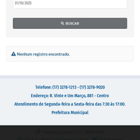
Galeria de Vídeos
Secretarias
BUSCAR
Projetos
Contas Públicas
Legislação
Nenhum registro encontrado.
Editais
Links
Serviços Online
Telefone: (17) 3278-1213 - (17) 3278-9020
Endereço: R. Vinte e Um Março, 881 - Centro
Telefones Úteis
Atendimento de Segunda-feira a Sexta-feira das 7:30 às 17:00.
Transparência
Prefeitura Municipal
A Prefeitura
Versão do Sistema:
3.5.3 - 19/06/2026
Enquete
Portal atualizado em:
03/08/2026 08:32
Dados Abertos