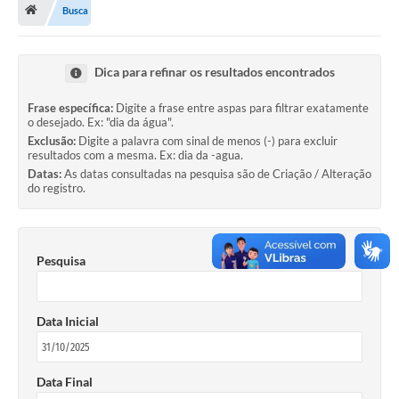
Busca
Administração
A Nossa Cidade
Dica para refinar os resultados encontrados
Galeria de Fotos
Frase específica:
Digite a frase entre aspas para filtrar exatamente
o desejado. Ex: "dia da água".
Obras
Exclusão:
Digite a palavra com sinal de menos (-) para excluir
resultados com a mesma. Ex: dia da -agua.
Turismo
Datas:
As datas consultadas na pesquisa são de Criação / Alteração
do registro.
Notícias
Carta de Serviços
Pesquisa
Arquivos para Download
Audiências Públicas
Data Inicial
Ouvidoria
Contratos
Data Final